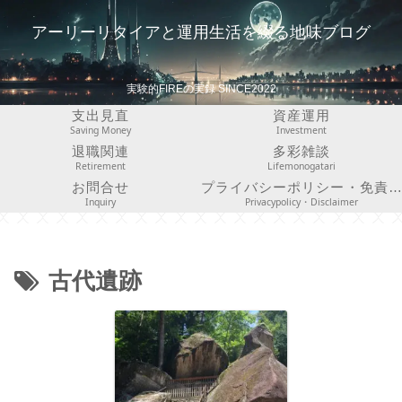
アーリーリタイアと運用生活を綴る地味ブログ
実験的FIREの実録 SINCE2022
支出見直
資産運用
Saving Money
Investment
退職関連
多彩雑談
Retirement
Lifemonogatari
お問合せ
プライバシーポリシー・免責事項
Inquiry
Privacypolicy・Disclaimer
古代遺跡