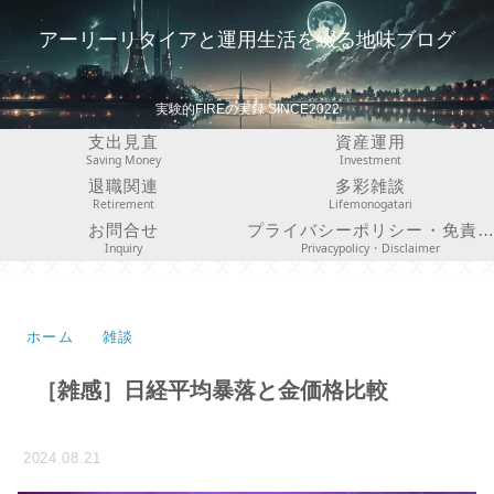
アーリーリタイアと運用生活を綴る地味ブログ
実験的FIREの実録 SINCE2022
支出見直
資産運用
Saving Money
Investment
退職関連
多彩雑談
Retirement
Lifemonogatari
お問合せ
プライバシーポリシー・免責事項
Inquiry
Privacypolicy・Disclaimer
ホーム
雑談
［雑感］日経平均暴落と金価格比較
2024.08.21