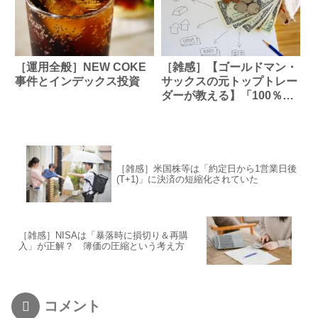
［運用全般］NEW COKE
［雑感］【ゴールドマン・
事件とインデックス投資
サックスの元トップトレー
ダーが教える】「100％オ
ルカン」で老後資金が半分
に!? 資産を守る人が選ぶべ
き“4つの軸”とは？
［雑感］米国株等は「約定日から1営業日後
(T+1)」に決済の短縮化されていた
［雑感］NISAは「暴落時に損切り＆再購
入」が正解？ 簿価の圧縮という考え方
コメント