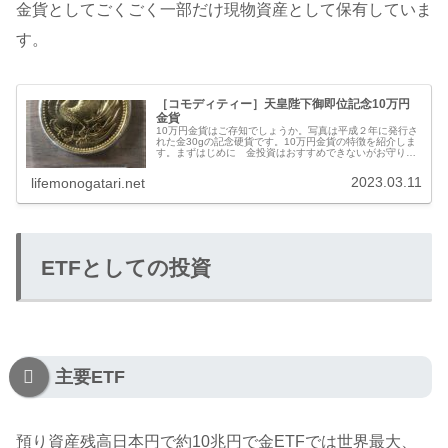
金貨としてごくごく一部だけ現物資産として保有していま
す。
［コモディティー］天皇陛下御即位記念10万円
金貨
10万円金貨はご存知でしょうか。写真は平成２年に発行さ
れた金30gの記念硬貨です。10万円金貨の特徴を紹介しま
す。まずはじめに 金投資はおすすめできないがお守りと
して一般的に金に投資する方法としては、純金積立/金イン
ゴット/金貨/投資信託/...
2023.03.11
lifemonogatari.net
ETFとしての投資
主要ETF
預り資産残高日本円で約10兆円で金ETFでは世界最大、