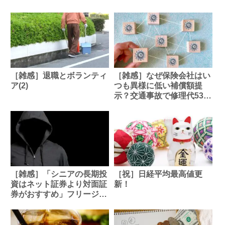
［雑感］退職とボランティ
［雑感］なぜ保険会社はい
ア(2)
つも異様に低い補償額提
示？交通事故で修理代530
万円に半額
［雑感］「シニアの長期投
［祝］日経平均最高値更
資はネット証券より対面証
新！
券がおすすめ」フリージャ
ーナリストが語る理由と
は？ 安い手数料が思わぬ
弊害につながる危険性も