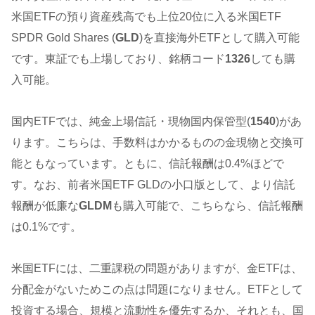
米国ETFの預り資産残高でも上位20位に入る米国ETF
SPDR Gold Shares (
GLD
)を直接海外ETFとして購入可能
です。東証でも上場しており、銘柄コード
1326
しても購
入可能。
国内ETFでは、純金上場信託・現物国内保管型(
1540
)があ
ります。こちらは、手数料はかかるものの金現物と交換可
能ともなっています。ともに、信託報酬は0.4%ほどで
す。なお、前者米国ETF GLDの小口版として、より信託
報酬が低廉な
GLDM
も購入可能で、こちらなら、信託報酬
は0.1%です。
米国ETFには、二重課税の問題がありますが、金ETFは、
分配金がないためこの点は問題になりません。ETFとして
投資する場合、規模と流動性を優先するか、それとも、国