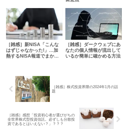
［雑感］新NISA「こんな
［雑感］ダークウェブにあ
はずじゃなかった!」…加
なたの個人情報が流出して
熱するNISA報道でまかり
いるか簡単に確かめる方法
通る「投資の非常識」の
罠］の記事をシミュレーシ
ョンしてみる
［雑感］株式投資界隈の2024年1月の話
題
［雑感］感想「投資初心者が選びがちの
全世界株式型投資信託。必ずしも分散投
資であるとはいえない？」？？？