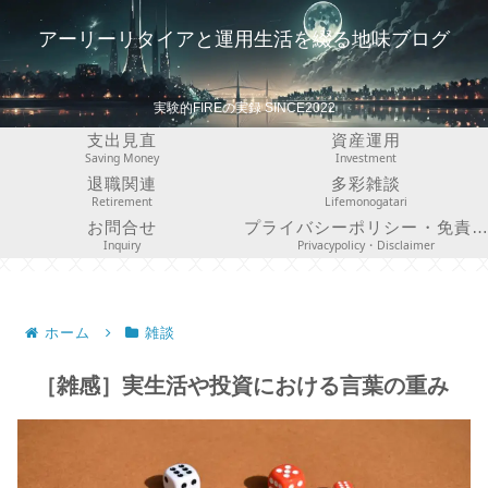
アーリーリタイアと運用生活を綴る地味ブログ
実験的FIREの実録 SINCE2022
支出見直
資産運用
Saving Money
Investment
退職関連
多彩雑談
Retirement
Lifemonogatari
お問合せ
プライバシーポリシー・免責事項
Inquiry
Privacypolicy・Disclaimer
ホーム
雑談
［雑感］実生活や投資における言葉の重み