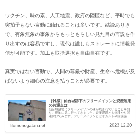
ワクチン、味の素、人工地震、政府の隠匿など、平時でも
突拍子もない言動に触れることは多いです。結論ありき
で、有象無象の事象からもっともらしい見た目の言説を作
り出すのは容易ですし、現代は誰しもストレートに情報発
信が可能です。加工も取捨選択も自由自在です。
真実ではない言動で、人間の尊厳や財産、生命へ危機が及
ばないよう細心の注意を払うことが必要です。
［雑感］仙台城跡下のフリーメイソンと資産運用
の共通点は
仙台城跡地にフリーメイソンの碑が残されていることを知
り、現地に見に行ってきました。資産運用とも無理やり関
連付けてみます。フリーメイソンとはオカルトや陰謀論好
きの方なら一度は耳にしたことがあると思います。欧州の
石工組合に端を発っし、16世紀頃...
2023.12.20
lifemonogatari.net