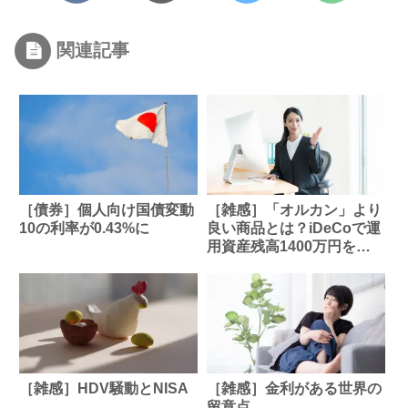
関連記事
［債券］個人向け国債変動
［雑感］「オルカン」より
10の利率が0.43%に
良い商品とは？iDeCoで運
用資産残高1400万円を超
えたベテランに元銀行員が
聞いてみた
［雑感］HDV騒動とNISA
［雑感］金利がある世界の
留意点