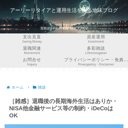
アーリーリタイアと運用生活を綴る地味ブログ
実験的FIREの実録 SINCE2022
支出見直
資産運用
Saving Money
Investment
退職関連
多彩雑談
Retirement
Lifemonogatari
お問合せ
プライバシーポリシー・免責事項
Inquiry
Privacypolicy・Disclaimer
ホーム
雑談
［雑感］退職後の長期海外生活はありか・
NISA他金融サービス等の制約・iDeCoは
OK