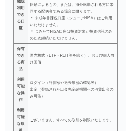
継続
転勤によるもの、または、海外転勤される方に帯
利用
同する配偶者である場合に限ります。
でき
＊ 未成年非課税口座（ジュニアNISA）はご利用
る口
いただけません。
座
＊ つみたてNISA口座は投資対象が投資信託のみ
のため継続いただけません。
保有
でき
国内株式（ETF・REIT等を除く）、および個人向
る商
け国債
品
利用
ログイン（評価額や過去履歴の確認等）
可能
出金（登録された出金先金融機関への円貨出金の
な操
み可能）
作
利用
可能
ございません。すべての取引を制限いたします。
な取
引