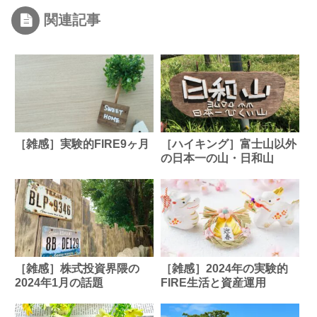
関連記事
［雑感］実験的FIRE9ヶ月
［ハイキング］富士山以外
の日本一の山・日和山
［雑感］株式投資界隈の
［雑感］2024年の実験的
2024年1月の話題
FIRE生活と資産運用