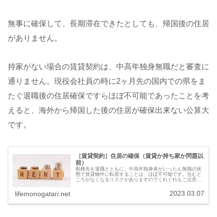
無事に確保して、長期滞在できたとしても、帰国後の住居
がありません。
持家がない場合の賃貸契約は、中高年独身無職だと審査に
通りません。現役会社員の時に2ヶ月先の国内での県をま
たぐ退職後の住居確保ですらほぼ不可能であったことを考
えると、海外から帰国した後の住居が確保出来ない公算大
です。
［賃貸契約］住居の確保（賃貸か持ち家か問題以
前）
勤務先を退職とともに、中高年独身者がいったん無職の状
態で賃貸物件に転居することは、ほぼ不可能です。住むと
ころがなくなるリスクがありますのでくれぐれもご注意く
ださい。中高年者独身者の賃貸契約の実態難易度
★★★★★++ とても厳しい居住実態５...
2023.03.07
lifemonogatari.net