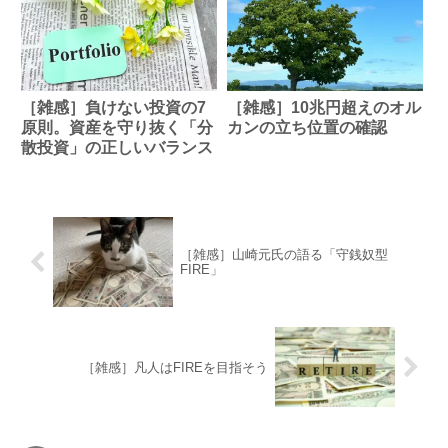
［雑感］負けない投資の7
［雑感］10兆円超えのオル
原則。資産を守り抜く「分
カンの立ち位置の確認
散投資」の正しいバランス
［雑感］山崎元氏の語る「守銭奴型
FIRE」
［雑感］凡人はFIREを目指そう