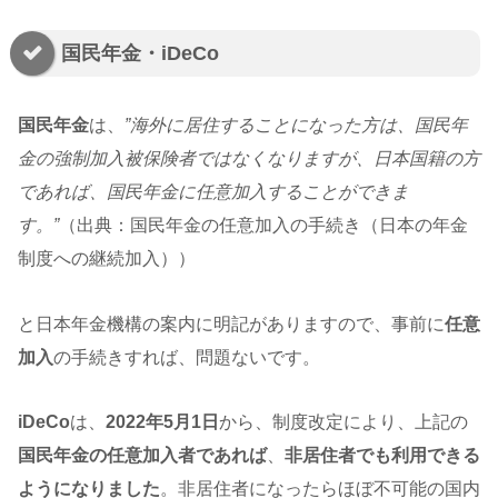
国民年金・iDeCo
国民年金
は、
”海外に居住することになった方は、国民年
金の強制加入被保険者ではなくなりますが、日本国籍の方
であれば、国民年金に任意加入することができま
す。”
（出典：国民年金の任意加入の手続き（日本の年金
制度への継続加入））
と日本年金機構の案内に明記がありますので、事前に
任意
加入
の手続きすれば、問題ないです。
iDeCo
は、
2022年5月1日
から、制度改定により、上記の
国民年金の任意加入者であれば
、
非居住者でも利用できる
ようになりました
。非居住者になったらほぼ不可能の国内