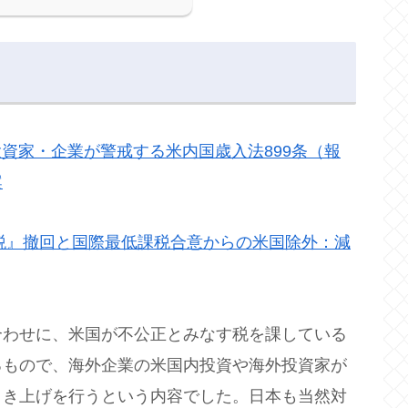
資家・企業が警戒する米内国歳入法899条（報
案
税』撤回と国際最低課税合意からの米国除外：減
合わせに、米国が不公正とみなす税を課している
るもので、海外企業の米国内投資や海外投資家が
引き上げを行うという内容でした。日本も当然対