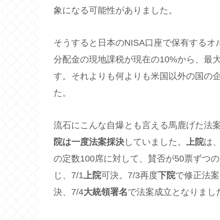
象になる可能性がありました。
そうすると日本のNISA口座で保有する
分配金の現地課税が現在の10%から、最
す。それよりも何よりも米国以外の国の
た。
流石にこんな自爆とも言える馬鹿げた法
院は一度法案採決
していました。
上院
は
の定数100席に対して、賛否が50票ず
じ、7/1
上院
可決。7/3再度
下院
で修正法案
決、7/4
大統領署名
で法案成立となりまし