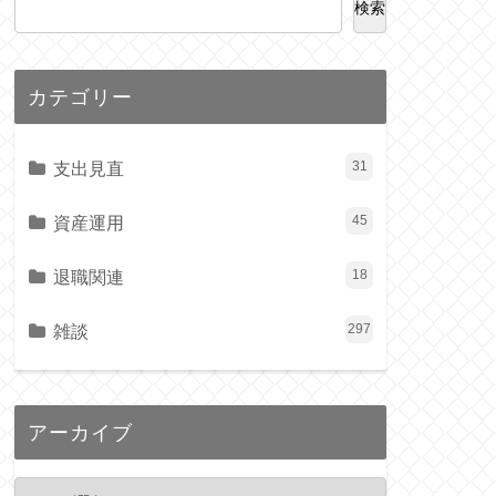
検索
カテゴリー
支出見直
31
資産運用
45
退職関連
18
雑談
297
アーカイブ