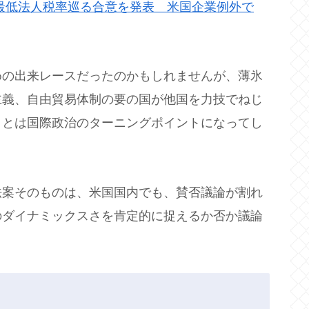
、最低法人税率巡る合意を発表 米国企業例外で
めの出来レースだったのかもしれませんが、薄氷
主義、自由貿易体制の要の国が他国を力技でねじ
ことは国際政治のターニングポイントになってし
法案そのものは、米国国内でも、賛否議論が割れ
のダイナミックスさを肯定的に捉えるか否か議論