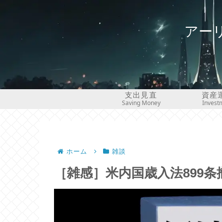
アー
支出見直
資産
Saving Money
Invest
ホーム
雑談
［雑感］米内国歳入法899