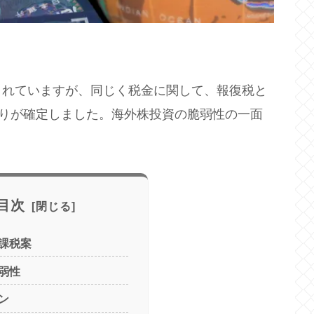
されていますが、同じく税金に関して、報復税と
送りが確定しました。海外株投資の脆弱性の一面
目次
課税案
弱性
ン