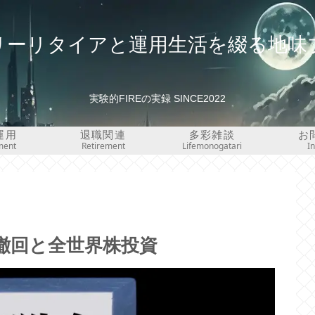
リーリタイアと運用生活を綴る地味
実験的FIREの実録 SINCE2022
運用
退職関連
多彩雑談
お
ment
Retirement
Lifemonogatari
I
条撤回と全世界株投資