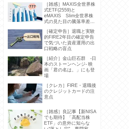
［雑感］MAXIS全世界株
式ETF(2559)と
eMAXIS Slim全世界株
式の見た目の騰落率差に
驚く-中身は同じなのに
［確定申告］退職と実験
的FIRE2年目の確定申告
で気づいた資産運用の出
口戦略の盲点
［紹介］金山巨石群 -日
本のストーンヘンジ- 映
画「君の名は。」にも登
場
［クレカ］FIRE・退職後
のクレジットカードの注
意点
［雑感］良記事【新NISA
でも期待】「高配当株
ETF」の意外に知らな
い“落とし穴” 専門家お