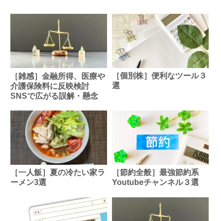
［個別株］便利なツール３
［雑感］金融所得、医療や
選
介護保険料に反映検討
SNSで広がる誤解・懸念
［一人飯］夏の冷たい家ラ
［節約全般］最強節約系
ーメン3選
Youtubeチャンネル３選