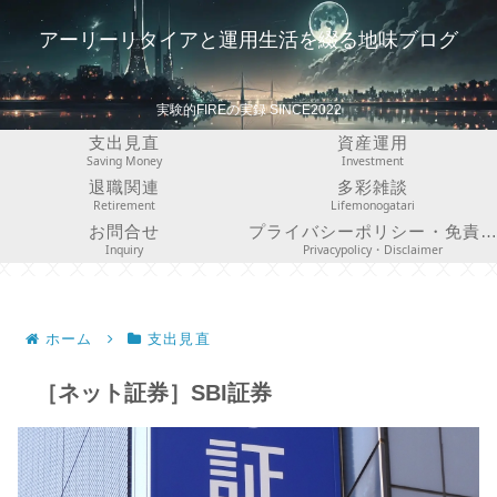
アーリーリタイアと運用生活を綴る地味ブログ
実験的FIREの実録 SINCE2022
支出見直
資産運用
Saving Money
Investment
退職関連
多彩雑談
Retirement
Lifemonogatari
お問合せ
プライバシーポリシー・免責事項
Inquiry
Privacypolicy・Disclaimer
ホーム
支出見直
［ネット証券］SBI証券