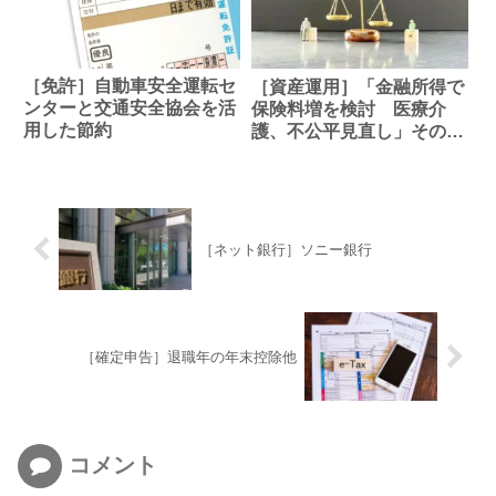
［免許］自動車安全運転セ
［資産運用］「金融所得で
ンターと交通安全協会を活
保険料増を検討 医療介
用した節約
護、不公平見直し」その先
に待ち受けるもの
［ネット銀行］ソニー銀行
［確定申告］退職年の年末控除他
コメント