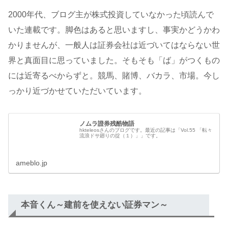
2000年代、ブログ主が株式投資していなかった頃読んで
いた連載です。脚色はあると思いますし、事実かどうかわ
かりませんが、一般人は証券会社は近づいてはならない世
界と真面目に思っていました。そもそも「ば」がつくもの
には近寄るべからずと。競馬、賭博、バカラ、市場。今し
っかり近づかせていただいています。
ノムラ證券残酷物語
hkteleosさんのブログです。最近の記事は「Vol.55 「転々
流浪ドサ廻りの掟（１）」」です。
ameblo.jp
本音くん～建前を使えない証券マン～