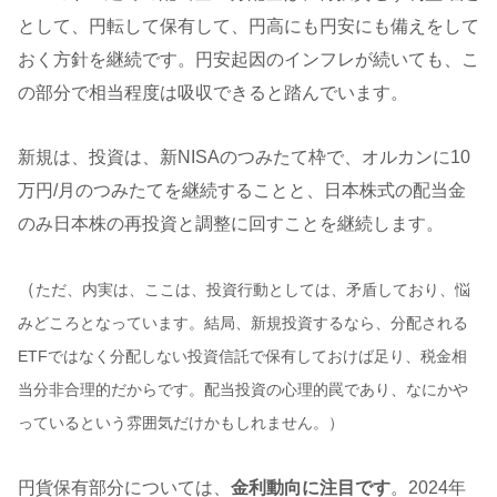
として、円転して保有して、円高にも円安にも備えをして
おく方針を継続です。円安起因のインフレが続いても、こ
の部分で相当程度は吸収できると踏んでいます。
新規は、投資は、新NISAのつみたて枠で、オルカンに10
万円/月のつみたてを継続することと、日本株式の配当金
のみ日本株の再投資と調整に回すことを継続します。
（
ただ、内実は、ここは、投資行動としては、矛盾しており、悩
みどころとなっています。結局、新規投資するなら、分配される
ETFではなく分配しない投資信託で保有しておけば足り、税金相
当分非合理的だからです。配当投資の心理的罠であり、なにかや
っているという雰囲気だけかもしれません。）
円貨保有部分については、
金利動向に注目です
。2024年