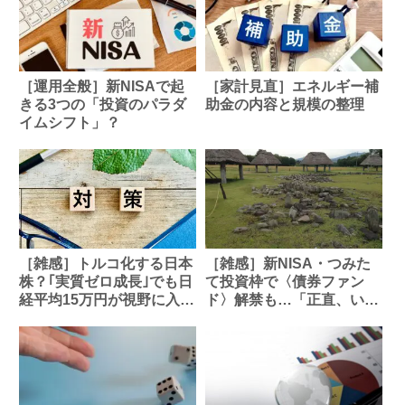
［運用全般］新NISAで起
［家計見直］エネルギー補
きる3つの「投資のパラダ
助金の内容と規模の整理
イムシフト」？
［雑感］トルコ化する日本
［雑感］新NISA・つみた
株？｢実質ゼロ成長｣でも日
て投資枠で〈債券ファン
経平均15万円が視野に入
ド〉解禁も…「正直、いま
る”不都合な真実”
はオススメできない」納得
の理由