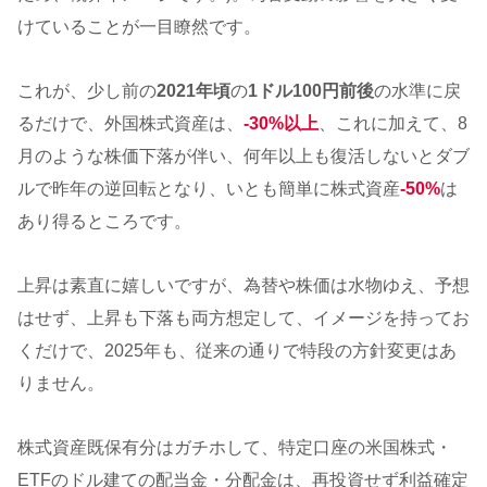
けていることが一目瞭然です。
これが、少し前の
2021年頃
の
1ドル100円前後
の水準に戻
るだけで、外国株式資産は、
-30%以上
、これに加えて、8
月のような株価下落が伴い、何年以上も復活しないとダブ
ルで昨年の逆回転となり、いとも簡単に株式資産
-50%
は
あり得るところです。
上昇は素直に嬉しいですが、為替や株価は水物ゆえ、予想
はせず、上昇も下落も両方想定して、イメージを持ってお
くだけで、2025年も、従来の通りで特段の方針変更はあ
りません。
株式資産既保有分はガチホして、特定口座の米国株式・
ETFのドル建ての配当金・分配金は、再投資せず利益確定