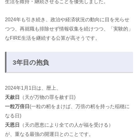
生活を維持・継続させることを優先しました。
2024年も引き続き、政治や経済状況の動向に目を光らせ
つつ、再就職も排除せず情報収集を続けつつ、「実験的」
なFIRE生活を継続する公算が高そうです。
3年目の抱負
2024年1月1日は、暦上、
天赦日
（天が万物の罪を赦す日)
一粒万倍日
(一粒の籾をまけば、万倍の籾を持った稲穂に
なる日)
天恩日
（天の恩恵により全ての人が福を受ける）
が、重なる最強の開運日とのことです。