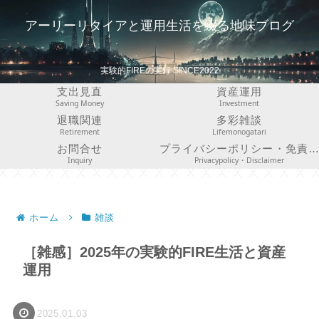
アーリーリタイアと運用生活を綴る地味ブログ
実験的FIREの実録 SINCE2022
支出見直
資産運用
Saving Money
Investment
退職関連
多彩雑談
Retirement
Lifemonogatari
お問合せ
プライバシーポリシー・免責事項
Inquiry
Privacypolicy・Disclaimer
ホーム
雑談
［雑感］2025年の実験的FIRE生活と資産
運用
2025.01.03