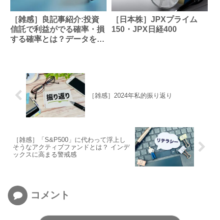
［雑感］良記事紹介:投資
［日本株］JPXプライム
信託で利益がでる確率・損
150・JPX日経400
する確率とは？データを踏
まえて解説
［雑感］2024年私的振り返り
［雑感］「S&P500」に代わって浮上し
そうなアクティブファンドとは？ インデ
ックスに高まる警戒感
コメント