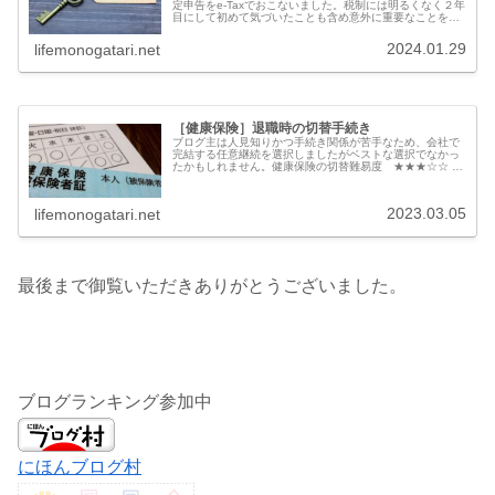
定申告をe-Taxでおこないました。税制には明るくなく２年
目にして初めて気づいたことも含め意外に重要なことを共
有します。出口戦略で高配当か投信の定期売却どちらが有
利かよく目にしますが...
2024.01.29
lifemonogatari.net
［健康保険］退職時の切替手続き
ブログ主は人見知りかつ手続き関係が苦手なため、会社で
完結する任意継続を選択しましたがベストな選択でなかっ
たかもしれません。健康保険の切替難易度 ★★★☆☆ 普
通概要国民皆保険制度のため、会社員の場合退職後は、以
下の４パターンから選択すること...
2023.03.05
lifemonogatari.net
最後まで御覧いただきありがとうございました。
ブログランキング参加中
にほんブログ村