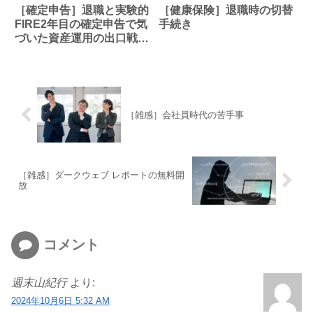
［確定申告］退職と実験的
［健康保険］退職時の切替
FIRE2年目の確定申告で気
手続き
づいた資産運用の出口戦略
の盲点
［雑感］会社員時代の苦手事
［雑感］ダークウェブ レポートの無料開
放
コメント
週末山紀行
より:
2024年10月6日 5:32 AM