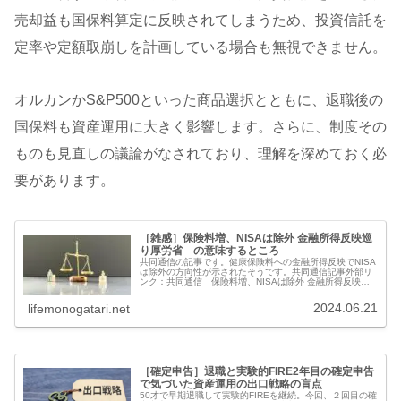
売却益も国保料算定に反映されてしまうため、投資信託を
定率や定額取崩しを計画している場合も無視できません。
オルカンかS&P500といった商品選択とともに、退職後の
国保料も資産運用に大きく影響します。さらに、制度その
ものも見直しの議論がなされており、理解を深めておく必
要があります。
［雑感］保険料増、NISAは除外 金融所得反映巡
り厚労省 の意味するところ
共同通信の記事です。健康保険料への金融所得反映でNISA
は除外の方向性が示されたそうです。共同通信記事外部リ
ンク：共同通信 保険料増、NISAは除外 金融所得反映巡
り厚労省厚生労働省がNISAの利益は除外の方針を明らかに
したとのことですが、...
2024.06.21
lifemonogatari.net
［確定申告］退職と実験的FIRE2年目の確定申告
で気づいた資産運用の出口戦略の盲点
50才で早期退職して実験的FIREを継続。今回、２回目の確