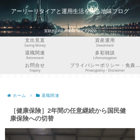
アーリーリタイアと運用生活を綴る地味ブログ
実験的FIREの実録 SINCE2022
支出見直
資産運用
Saving Money
Investment
退職関連
多彩雑談
Retirement
Lifemonogatari
お問合せ
プライバシーポリシー・免責事項
Inquiry
Privacypolicy・Disclaimer
ホーム
退職関連
［健康保険］2年間の任意継続から国民健
康保険への切替