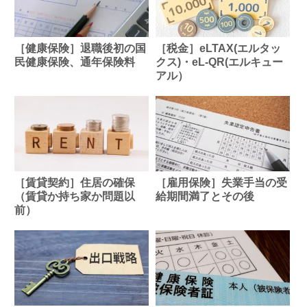
［健康保険］退職後初の国
［税金］eLTAX(エルタッ
民健康保険、通年保険料
クス)・eL-QR(エルキュー
アル）
［賃貸契約］住居の確保
［雇用保険］失業手当の受
（賃貸か持ち家か問題以
給期間満了とその後
前）