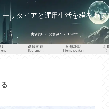
リーリタイアと運用生活を綴る地味
実験的FIREの実録 SINCE2022
運用
退職関連
多彩雑談
お
ment
Retirement
Lifemonogatari
I
える