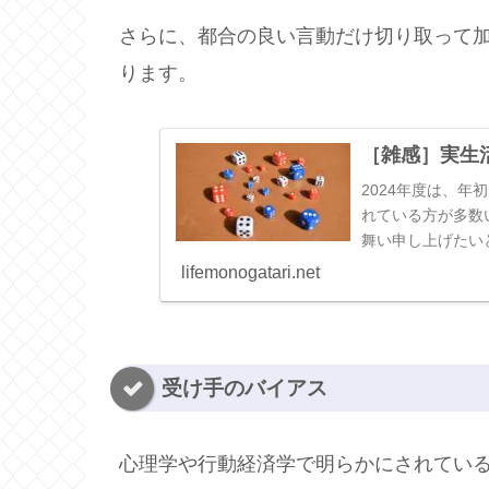
さらに、都合の良い言動だけ切り取って
ります。
［雑感］実生
2024年度は、
れている方が多数
舞い申し上げたい
には、災害をただの
lifemonogatari.net
受け手のバイアス
心理学や行動経済学で明らかにされてい