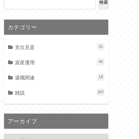
検索
カテゴリー
支出見直
31
資産運用
45
退職関連
18
雑談
297
アーカイブ