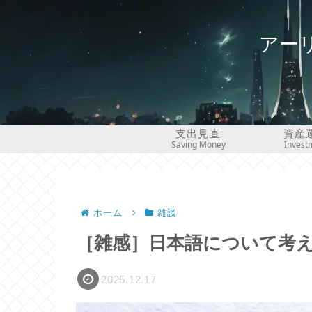
アー
支出見直
資産
Saving Money
Invest
ホーム
雑談
［雑感］日本語について考
2025.12.17