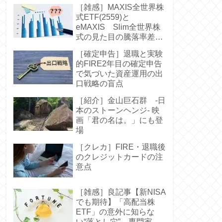
［雑感］MAXIS全世界株
式ETF(2559)と
eMAXIS Slim全世界株
式の見た目の騰落率差に
驚く-中身は同じなのに
［確定申告］退職と実験
的FIRE2年目の確定申告
で気づいた資産運用の出
口戦略の盲点
［紹介］金山巨石群 -日
本のストーンヘンジ- 映
画「君の名は。」にも登
場
［クレカ］FIRE・退職後
のクレジットカードの注
意点
［雑感］良記事【新NISA
でも期待】「高配当株
ETF」の意外に知らな
い“落とし穴” 専門家お