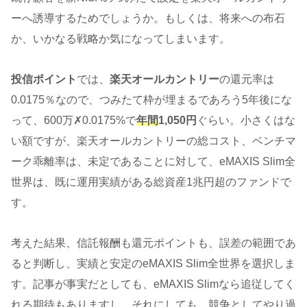
ーへ誘導するためでしょうか。もしくは、将来への布石
か、いかなる戦略か気になってしまいます。
投信ポイント
では、
楽天オールカントリー
の還元率は
0.0175％なので、つみたて枠が埋まるであろう5年後にな
って、600万✗0.0175%で
年間
1,050円
ぐらい。小さくはな
い額ですが、楽天オールカントリーの総コスト、ベンチマ
ーク乖離率は、未定であることに対して、eMAXIS Slim全
世界は、既に運用実績がある総資産1兆円超のファンドで
す。
考えた結果、信託報酬も還元ポイントも、誤差の範囲であ
ると判断し、実績と安定のeMAXIS Slim全世界を選択しま
す。記事が事実だとしても、eMAXIS Slimなら追従してく
れる期待もありますし。それにしても、競争としてやり過