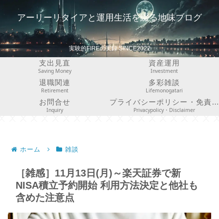
アーリーリタイアと運用生活を綴る地味ブログ
実験的FIREの実録 SINCE2022
支出見直
資産運用
Saving Money
Investment
退職関連
多彩雑談
Retirement
Lifemonogatari
お問合せ
プライバシーポリシー・免責事項
Inquiry
Privacypolicy・Disclaimer
ホーム
雑談
［雑感］11月13日(月)～楽天証券で新
NISA積立予約開始 利用方法決定と他社も
含めた注意点