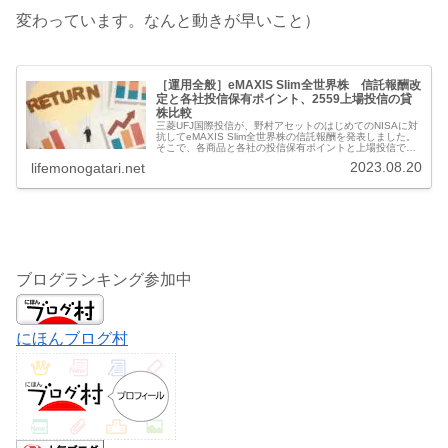
変わっています。なんと動きが早いこと）
［運用全般］eMAXIS Slim全世界株 信託報酬改
定と各社投信保有ポイント、2559上場投信の貸
株比較
三菱UFJ国際投信が、野村アセットのはじめてのNISAに対
抗してeMAXIS Slim全世界株の信託報酬を発表しました。
そこで、各商品と各社の投信保有ポイントと上場投信であ
る2559の貸株と比較して証券会社ごとの実質コストを確認
2023.08.20
lifemonogatari.net
してみます。...
ブログランキング参加中
にほんブログ村