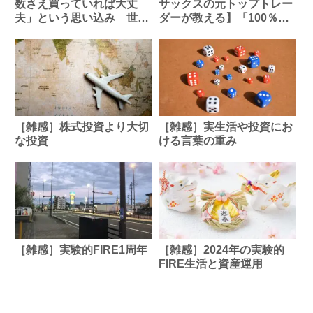
数さえ買っていれば大丈
サックスの元トップトレー
夫」という思い込み 世界
ダーが教える】「100％オ
株一本足打法を襲う“3つの
ルカン」で老後資金が半分
ワナ”【解説：三井住友DS
に!? 資産を守る人が選ぶべ
アセットマネジメント・チ
き“4つの軸”とは？
ーフグローバルストラテジ
スト】
［雑感］株式投資より大切
［雑感］実生活や投資にお
な投資
ける言葉の重み
［雑感］実験的FIRE1周年
［雑感］2024年の実験的
FIRE生活と資産運用