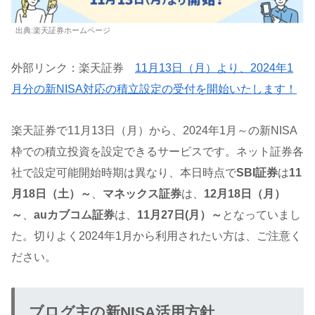
出典:楽天証券ホームページ
外部リンク：楽天証券
11月13日（月）より、2024年1
月分の新NISA対応の積立設定の受付を開始いたします！
楽天証券で11月13日（月）から、2024年1月～の新NISA
枠での積立投資を設定できるサービスです。ネット証券各
社で設定可能開始時期は異なり、本日時点で
SBI証券
は
11
月18日（土）～
、
マネックス証券
は、
12月18日（月）
～
、
auカブコム証券
は、
11月27日(月）～
となっていまし
た。切りよく2024年1月から利用されたい方は、ご注意く
ださい。
ブログ主の新NISA活用方針