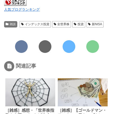
人気ブログランキング
雑談
インデックス投資
全世界株
投資
新NISA
関連記事
［雑感］感想・「世界株指
［雑感］【ゴールドマン・