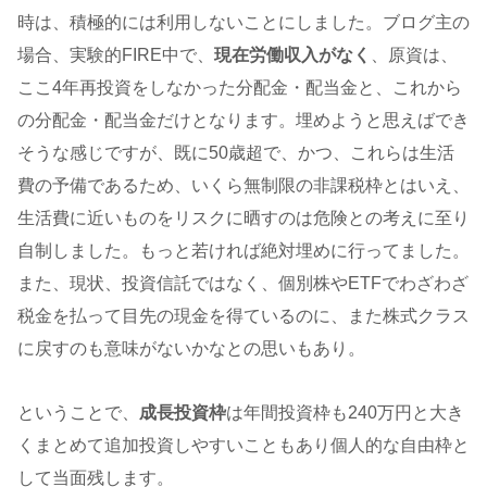
時は、積極的には利用しないことにしました。ブログ主の
場合、実験的FIRE中で、
現在労働収入がなく
、原資は、
ここ4年再投資をしなかった分配金・配当金と、これから
の分配金・配当金だけとなります。埋めようと思えばでき
そうな感じですが、既に50歳超で、かつ、これらは生活
費の予備であるため、いくら無制限の非課税枠とはいえ、
生活費に近いものをリスクに晒すのは危険との考えに至り
自制しました。もっと若ければ絶対埋めに行ってました。
また、現状、投資信託ではなく、個別株やETFでわざわざ
税金を払って目先の現金を得ているのに、また株式クラス
に戻すのも意味がないかなとの思いもあり。
ということで、
成長投資枠
は年間投資枠も240万円と大き
くまとめて追加投資しやすいこともあり個人的な自由枠と
して当面残します。