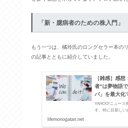
「新・臆病者のための株入門」
もう一つは、橘玲氏のロングセラー本の
の記事とともに紹介していました。
［雑感］感想：
者”は夢物語
パ」を最大化
YAHOO!ニュー
す。特に目新しい
事ですが、重要な
lifemonogatari.net
News 新NISA「