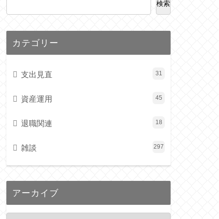
検索
カテゴリー
支出見直
31
資産運用
45
退職関連
18
雑談
297
アーカイブ