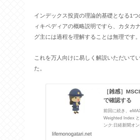
インデックス投資の理論的基礎となる1つ
ィキペディアの概略説明ですら、カタカ
グ主には過程を理解することは無理です
これを万人向けに易しく解説いただいて
た。
［雑感］MSC
で確認する
前回に続き、eMAX
Weighted In
ンク:日経新聞オ
だけじゃな...
lifemonogatari.net