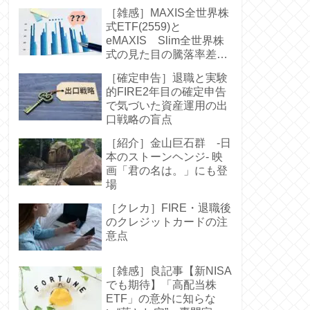
［雑感］MAXIS全世界株
式ETF(2559)と
eMAXIS Slim全世界株
式の見た目の騰落率差に
驚く-中身は同じなのに
［確定申告］退職と実験
的FIRE2年目の確定申告
で気づいた資産運用の出
口戦略の盲点
［紹介］金山巨石群 -日
本のストーンヘンジ- 映
画「君の名は。」にも登
場
［クレカ］FIRE・退職後
のクレジットカードの注
意点
［雑感］良記事【新NISA
でも期待】「高配当株
ETF」の意外に知らな