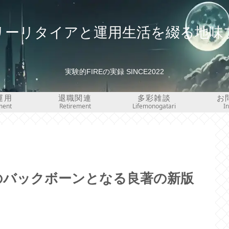
リーリタイアと運用生活を綴る地味
実験的FIREの実録 SINCE2022
運用
退職関連
多彩雑談
お
ment
Retirement
Lifemonogatari
I
のバックボーンとなる良著の新版