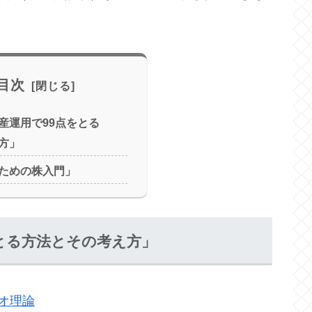
目次
産運用で99点をとる
方」
ための株入門」
とる方法とその考え方」
オ理論