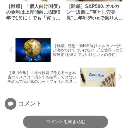
［雑感］「個人向け国債」
［雑感］S&P500､オルカ
の金利は上昇傾向…固定5
ン一辺倒に”落とし穴発
年で1％に！でも「買って
見”…年利5%+αで億り人に
はいけない」といわれる理
なった元会社員の”もう一
由とは？ 表面金利に惑わ
つの投資先”
されないための、賢い国債
との付き合い方
［雑感］感想「新NISAは｢オルカン一択｣
と決めつけてはいけない…｢全世界への分
散投資｣を選んではいけない人の条件」
［運用全般］「株式投資で考えるべき本
当のリスクは「損をする確率」ではない
を読んで我が家のポートフォリオの現状
確認
コメント
コメントを書き込む