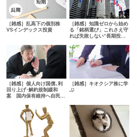
［雑感］乱高下の個別株
［雑感］知識ゼロから始め
VSインデックス投資
る「銘柄選び」これさえ守
れば失敗しない“長期投資
の絶対ルール”とは【45歳
からの資産形成・第９回】
に思う
［雑感］個人向け国債､利
［雑感］キオクシア株に学
回り上げ･解約規制緩和
ぶ
案 国内保有維持へ自民に
浮上？