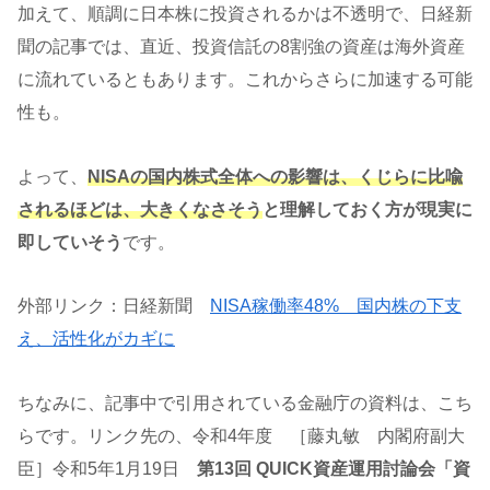
加えて、順調に日本株に投資されるかは不透明で、日経新
聞の記事では、直近、投資信託の8割強の資産は海外資産
に流れているともあります。これからさらに加速する可能
性も。
よって、
NISAの国内株式全体への影響は、くじらに比喩
されるほどは、大きくなさそう
と理解しておく方が現実に
即していそう
です。
外部リンク：日経新聞
NISA稼働率48% 国内株の下支
え、活性化がカギに
ちなみに、記事中で引用されている金融庁の資料は、こち
らです。リンク先の、令和4年度 ［藤丸敏 内閣府副大
臣］令和5年1月19日
第13回 QUICK資産運用討論会「資