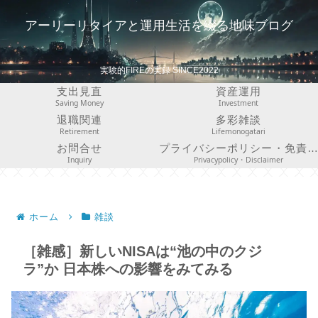
アーリーリタイアと運用生活を綴る地味ブログ
実験的FIREの実録 SINCE2022
支出見直
資産運用
Saving Money
Investment
退職関連
多彩雑談
Retirement
Lifemonogatari
お問合せ
プライバシーポリシー・免責事項
Inquiry
Privacypolicy・Disclaimer
ホーム
雑談
［雑感］新しいNISAは“池の中のクジ
ラ”か 日本株への影響をみてみる