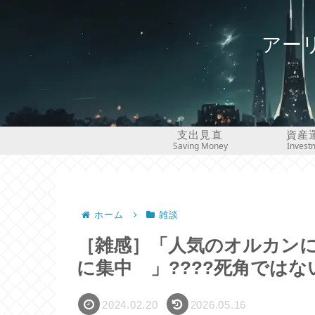
アー
支出見直
資産
Saving Money
Invest
ホーム
雑談
［雑感］「人気のオルカン
に集中 」????死角ではな
2024.02.20
2026.05.16