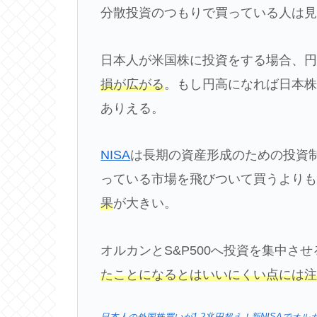
分散投資のつもりで買っている人は
日本人が米国株に投資をする場合、
損が広がる
。もし円高になれば日本
ありえる。
NISA
は長期の資産形成のための投資
っている市場を飛びついて買うより
果
が大きい。
オルカンとS&P500へ投資を集中さ
たことになるとはいいにくい点には
日本人の外国株買いが1.2兆円超え！新NISAでオ