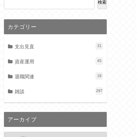
検索
カテゴリー
支出見直
31
資産運用
45
退職関連
18
雑談
297
アーカイブ