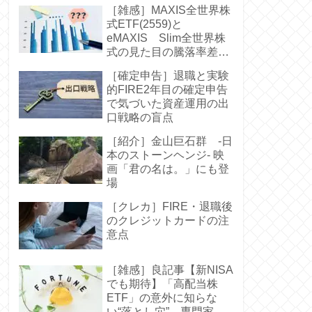
［雑感］MAXIS全世界株
式ETF(2559)と
eMAXIS Slim全世界株
式の見た目の騰落率差に
驚く-中身は同じなのに
［確定申告］退職と実験
的FIRE2年目の確定申告
で気づいた資産運用の出
口戦略の盲点
［紹介］金山巨石群 -日
本のストーンヘンジ- 映
画「君の名は。」にも登
場
［クレカ］FIRE・退職後
のクレジットカードの注
意点
［雑感］良記事【新NISA
でも期待】「高配当株
ETF」の意外に知らな
い“落とし穴” 専門家お