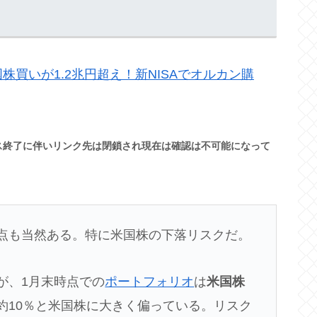
株買いが1.2兆円超え！新NISAでオルカン購
16サービス終了に伴いリンク先は閉鎖され現在は確認は不可能になって
意点も当然ある。特に米国株の下落リスクだ。
が、1月末時点での
ポートフォリオ
は
米国株
約10％と米国株に大きく偏っている。リスク