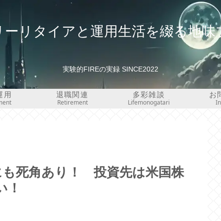
リーリタイアと運用生活を綴る地味
実験的FIREの実録 SINCE2022
運用
退職関連
多彩雑談
お
ment
Retirement
Lifemonogatari
I
にも死角あり！ 投資先は米国株
い！