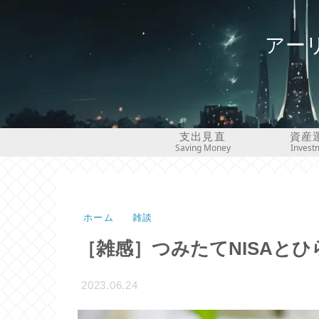
アー
支出見直
資産
Saving Money
Invest
ホーム
雑談
［雑感］つみたてNISAと
2023.06.24