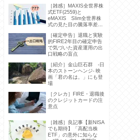
［雑感］MAXIS全世界株
式ETF(2559)と
eMAXIS Slim全世界株
式の見た目の騰落率差に
驚く-中身は同じなのに
［確定申告］退職と実験
的FIRE2年目の確定申告
で気づいた資産運用の出
口戦略の盲点
［紹介］金山巨石群 -日
本のストーンヘンジ- 映
画「君の名は。」にも登
場
［クレカ］FIRE・退職後
のクレジットカードの注
意点
［雑感］良記事【新NISA
でも期待】「高配当株
ETF」の意外に知らな