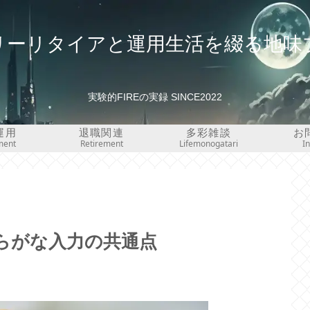
リーリタイアと運用生活を綴る地味
実験的FIREの実録 SINCE2022
運用
退職関連
多彩雑談
お
ment
Retirement
Lifemonogatari
I
ひらがな入力の共通点