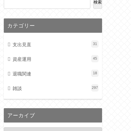
検索
カテゴリー
支出見直
31
資産運用
45
退職関連
18
雑談
297
アーカイブ