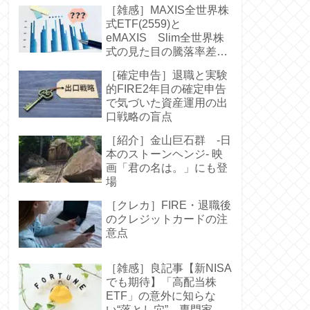
［雑感］MAXIS全世界株
式ETF(2559)と
eMAXIS Slim全世界株
式の見た目の騰落率差に
驚く-中身は同じなのに
［確定申告］退職と実験
的FIRE2年目の確定申告
で気づいた資産運用の出
口戦略の盲点
［紹介］金山巨石群 -日
本のストーンヘンジ- 映
画「君の名は。」にも登
場
［クレカ］FIRE・退職後
のクレジットカードの注
意点
［雑感］良記事【新NISA
でも期待】「高配当株
ETF」の意外に知らな
い“落とし穴” 専門家お