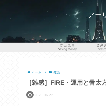
アー
支出見直
資産
Saving Money
Invest
ホーム
雑談
［雑感］FIRE・運用と骨太方
2023.06.22