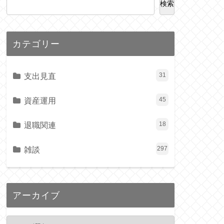
検索
カテゴリー
支出見直
31
資産運用
45
退職関連
18
雑談
297
アーカイブ