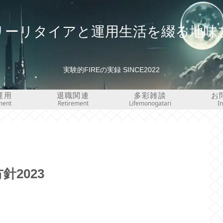
リーリタイアと運用生活を綴る地味
実験的FIREの実録 SINCE2022
運用
退職関連
多彩雑談
お
ment
Retirement
Lifemonogatari
I
針2023