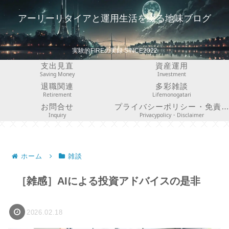
アーリーリタイアと運用生活を綴る地味ブログ
実験的FIREの実録 SINCE2022
支出見直
資産運用
Saving Money
Investment
退職関連
多彩雑談
Retirement
Lifemonogatari
お問合せ
プライバシーポリシー・免責事項
Inquiry
Privacypolicy・Disclaimer
ホーム
雑談
［雑感］AIによる投資アドバイスの是非
2026.02.18