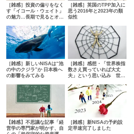
［雑感］投資の偏りをなく
［雑感］英国のTPP加入に
す「イコール・ウェイト」
思う2016年と2023年の類
の魅力…長期で見るとオル
似性
カン、S&P500超えの可能
性も
［雑感］新しいNISAは“池
［雑感］感想・「世界株指
の中のクジラ”か 日本株へ
数さえ買っていれば大丈
の影響をみてみる
夫」という思い込み 世界
株一本足打法を襲う“3つの
ワナ”【解説：三井住友DS
アセットマネジメント・チ
ーフグローバルストラテジ
スト】
【雑感】不思議な記事「経
［雑感］新NISAの予約設
営学の専門家が明かす、自
定早速完了しました