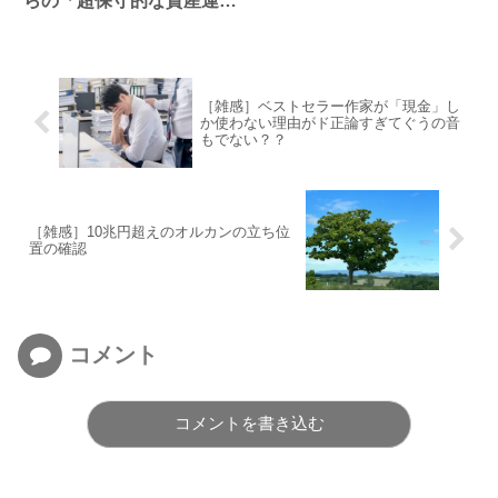
らの「超保守的な資産運
用」「アクティブな投資が
長期的にペイしないことは
学術的に実証済み」
［雑感］ベストセラー作家が「現金」し
か使わない理由がド正論すぎてぐうの音
もでない？？
［雑感］10兆円超えのオルカンの立ち位
置の確認
コメント
コメントを書き込む