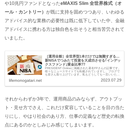
や10兆円ファンドとなった
eMAXIS Slim 全世界株式（オ
ール・カントリー）
が既に支持を固めつつあり、いわゆる
アドバイス的な業務の必要性は既に低下していた中、金融
アドバイスに携わる方は独自色を出そうと相当苦労されて
いました。
［運用全般］全世界型1本だけでは無難すぎる…
新NISAでつみたて投資を大成功させる｢インデッ
クスファンド｣黄金比率??
PRESIDENT Onlineに掲載された著名FPさんの記事です。
様々なニュースサイトでも転載されていますし、ブログで
も皆さん取り上げています。私もどうしても一言いいたく
なり感想を残しておきます。記事内容外部リンク：
2023.07.29
lifemonogatari.net
PRESIDENT O...
それからわずか3年で、運用商品のみならず、アウトプッ
ト・見せ方でさえ、これだけ変容していることを目の当た
りにし、やはり社会のあり方、仕事の定義など歴史の転換
点にあるのかとしみじみ感じてしまいます。