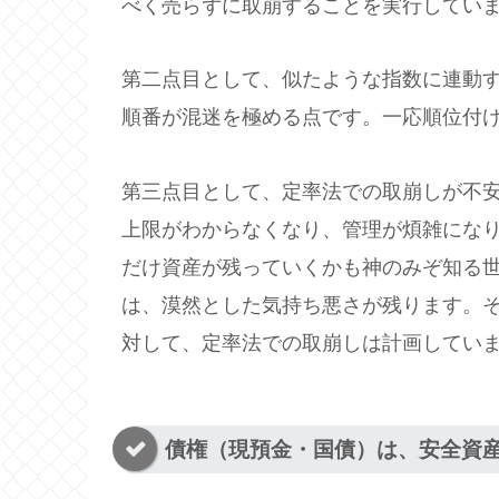
べく売らずに取崩することを実行してい
第二点目として、似たような指数に連動
順番が混迷を極める点です。一応順位付
第三点目として、定率法での取崩しが不
上限がわからなくなり、管理が煩雑にな
だけ資産が残っていくかも神のみぞ知る
は、漠然とした気持ち悪さが残ります。
対して、定率法での取崩しは計画してい
債権（現預金・国債）は、安全資