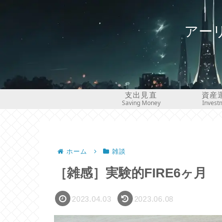
アー
支出見直
資産
Saving Money
Invest
ホーム
雑談
［雑感］実験的FIRE6ヶ月
2023.04.03
2023.06.08