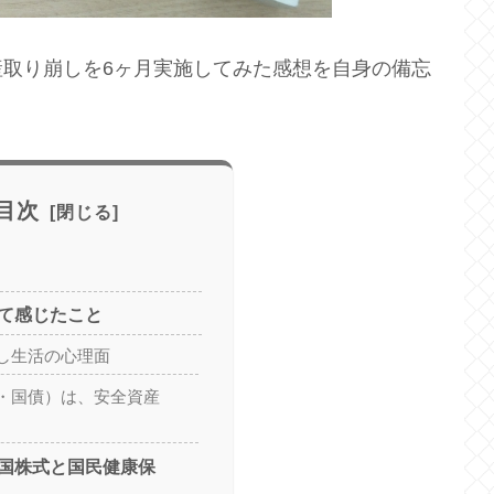
取り崩しを6ヶ月実施してみた感想を自身の備忘
目次
て感じたこと
し生活の心理面
・国債）は、安全資産
国株式と国民健康保