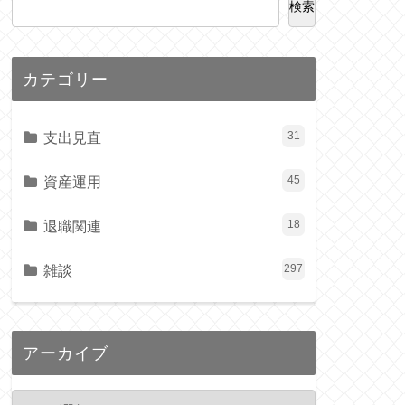
検索
カテゴリー
支出見直
31
資産運用
45
退職関連
18
雑談
297
アーカイブ