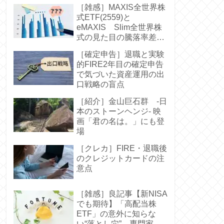
［雑感］MAXIS全世界株
式ETF(2559)と
eMAXIS Slim全世界株
式の見た目の騰落率差に
驚く-中身は同じなのに
［確定申告］退職と実験
的FIRE2年目の確定申告
で気づいた資産運用の出
口戦略の盲点
［紹介］金山巨石群 -日
本のストーンヘンジ- 映
画「君の名は。」にも登
場
［クレカ］FIRE・退職後
のクレジットカードの注
意点
［雑感］良記事【新NISA
でも期待】「高配当株
ETF」の意外に知らな
い“落とし穴” 専門家お