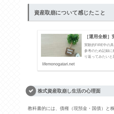
資産取崩について感じたこと
［運用全般］
実験的FIRE中
参考のため記録に
り返ってみたいと
理的でない部分も多
lifemonogatari.net
株式資産取崩し生活の心理面
教科書的には、債権（現預金・国債）と