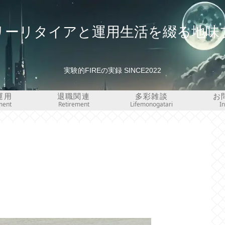
リーリタイアと運用生活を綴る地味
実験的FIREの実録 SINCE2022
運用
退職関連
多彩雑談
お
ment
Retirement
Lifemonogatari
I