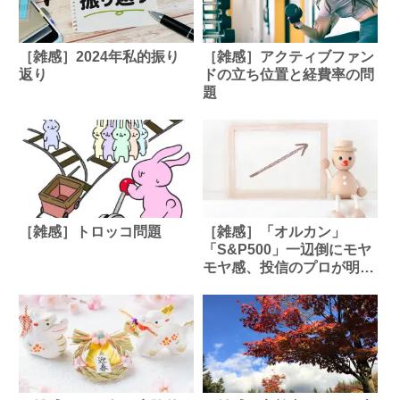
［雑感］2024年私的振り
［雑感］アクティブファン
返り
ドの立ち位置と経費率の問
題
［雑感］トロッコ問題
［雑感］「オルカン」
「S&P500」一辺倒にモヤ
モヤ感、投信のプロが明か
すインデックス投資の死角