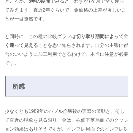
ところが、
5年の期間
でみると、わずか
7ヶ月
で全く違っ
てみえます。直近2年ぐらいで、金価格の上昇が著しいこ
とが一目瞭然です。
と同時に、この種の比較グラフは
切り取り期間によって全
く違って見える
ことを思い知らされます。自分の主張に都
合のいいように加工利用できるわけで、本当に注意が必要
です。
所感
少なくとも1989年のバブル崩壊後の実際の値動き、そし
て直近の現象を見る限り、金は、株価下落局面でのクッシ
ョン効果はありそうですが、インフレ局面でのインフレ対