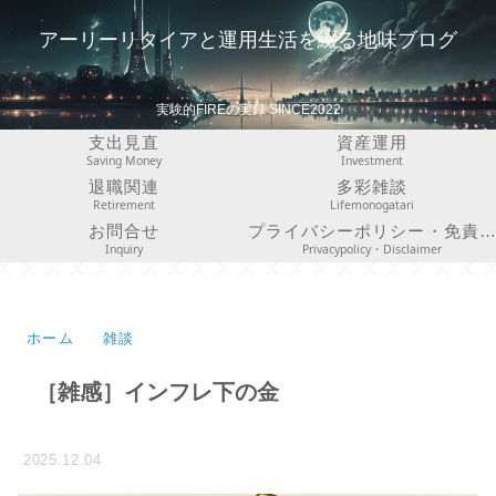
アーリーリタイアと運用生活を綴る地味ブログ
実験的FIREの実録 SINCE2022
支出見直
資産運用
Saving Money
Investment
退職関連
多彩雑談
Retirement
Lifemonogatari
お問合せ
プライバシーポリシー・免責事項
Inquiry
Privacypolicy・Disclaimer
ホーム
雑談
［雑感］インフレ下の金
2025.12.04