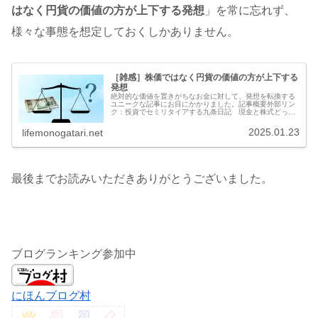
はなく円貨の価値の方が上下する発想
」を常に忘れず、
様々な事態を想定しておくしかありません。
［雑感］株価ではなく円貨の価値の方が上下する
発想
絶対的な価値を置きがちなお金に対して、発想を転換する
ユニークな記事にお目にかかりました。記事概要外部リン
ク：投資でセミリタイアする九条日記 現金と株式どっち
が価値がある他所様のブログにお金の価値について考えさ
せる記事です。現金を増やすために...
2025.01.23
lifemonogatari.net
最後までお読みいただきありがとうございました。
ブログランキング参加中
にほんブログ村