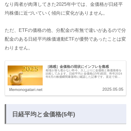
なり両者が肉薄してきた2025年中では、金価格が日経平
均株価に近づいていく傾向に変化がありません。
ただ、ETFの価格の他、分配金の有無で違いがあるので分
配金のある日経平均株価連動ETFが優勢であったことは変
わりません。
［雑感］金価格の現状にインフレを痛感
相場が落ち着かない昨今、久しぶりに金価格と株価推移を
比較してみます。日経平均と金価格(15年)前回、昨年2024
年8月の株価瞬間暴落時に確認した記事です。直近で前回
比較に用いたETFと同じ、SPDRゴールドシェア(1326)と
MAXIS日経...
2025.05.05
lifemonogatari.net
日経平均と金価格(5年)