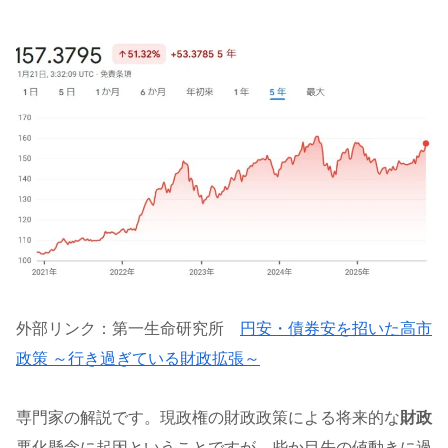
外部リンク：第一生命研究所
円安・債券安を招いた高市
政策 ～行き過ぎている財政拡張～
専門家の解説です。現政権の財政政策による将来的な
財政
悪化懸念に起因ということですが、些か目先の値動きに過