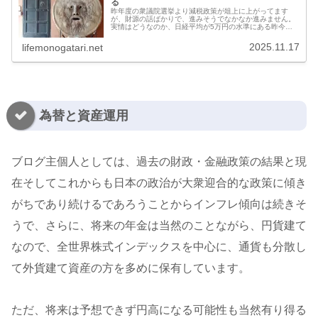
る
昨年度の衆議院選挙より減税政策が俎上に上がってます
が、財源の話ばかりで、進みそうでなかなか進みません。
実情はどうなのか、日経平均が5万円の水準にある昨今、
公的機関で運用している運用収益と、各種減税を実施した
場合の減税額を客観的に比較してみま...
2025.11.17
lifemonogatari.net
為替と資産運用
ブログ主個人としては、過去の財政・金融政策の結果と現
在そしてこれからも日本の政治が大衆迎合的な政策に傾き
がちであり続けるであろうことからインフレ傾向は続きそ
うで、さらに、将来の年金は当然のことながら、円貨建て
なので、全世界株式インデックスを中心に、通貨も分散し
て外貨建て資産の方を多めに保有しています。
ただ、将来は予想できず円高になる可能性も当然有り得る