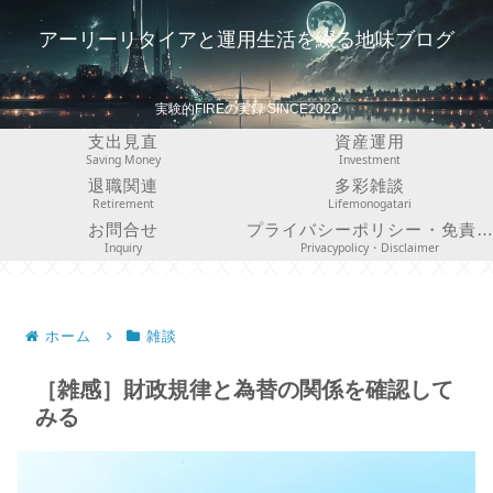
アーリーリタイアと運用生活を綴る地味ブログ
実験的FIREの実録 SINCE2022
支出見直
資産運用
Saving Money
Investment
退職関連
多彩雑談
Retirement
Lifemonogatari
お問合せ
プライバシーポリシー・免責事項
Inquiry
Privacypolicy・Disclaimer
ホーム
雑談
［雑感］財政規律と為替の関係を確認して
みる