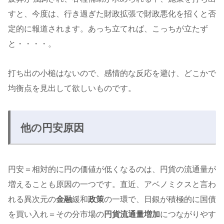
すと、今度は、行き過ぎた財政拡張で財政悪化を招くと否
定的に報道されます。あっち立てれば、こっちが立たず
と・・・・。
打ち出の小槌はないので、感情的な反応を避け、どこかで
均衡点を見出して欲しいものです。
他の円安原因
円安＝相対的に円の価値が低くなるのは、円貨の流通量が
増えることも原因の一つです。直近、アベノミクスと言わ
れる異次元の
金融
緩和
政策
の一環で、日銀が積極的に国債
を買い入れ＝その分市場の
円貨流通量増加
につながりやす