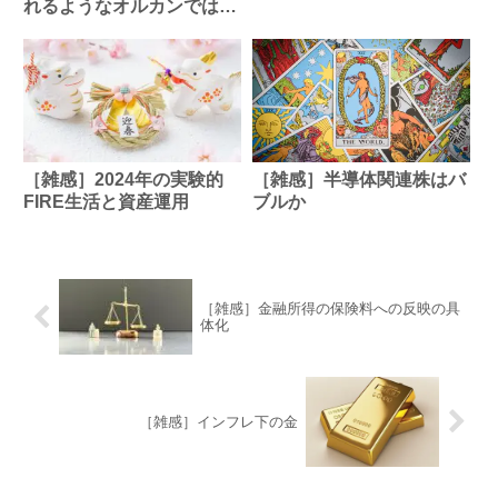
れるようなオルカンではな
い
［雑感］2024年の実験的
［雑感］半導体関連株はバ
FIRE生活と資産運用
ブルか
［雑感］金融所得の保険料への反映の具
体化
［雑感］インフレ下の金