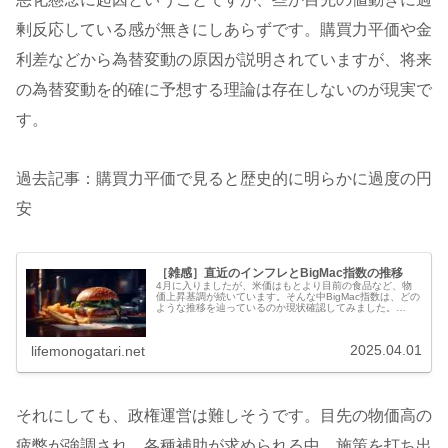
剰反応している感が無きにしあらずです。購買力平価や金
利差などから為替変動の原因が説明されていますが、将来
の為替変動を的確に予想する理論は存在しないのが現実で
す。
過去記事：購買力平価で見ると歴史的に明らかに過度の円
安
［雑感］直近のインフレとBigMac指数の推移
4月に入りましたが、米価はもとより目前の食品など、物
価上昇基調が続いています。そんな中BigMac指数は、どの
ような推移を辿っているのか現状確認してみました。
BigMac指数前回確認したのは、約1年前のNISAの日
(24.2.13)でした。...
2025.04.01
lifemonogatari.net
それにしても、政権運営は難しそうです。目先の物価高の
疲弊が強調され、各種補助が求められる中、施策を打ち出