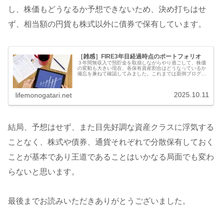
し、株価もどうなるか予想できないため、決め打ちはせ
ず、相当額の円貨も株式以外に債券で保有しています。
［雑感］FIRE3年目経過時点のポートフォリオ
３年間無収入で預貯金を取崩しながらやり過ごして、株価
の変動も大きい現在、各保有資産割合はどうなっているか
備忘を兼ねて確認してみました。これまでは面倒ブログ主
の場合は、個別株式含めて株式資産全体で、だいたい全世
界株式インデックスに等しい割合で...
2025.10.11
lifemonogatari.net
結局、予想はせず、また目先好調な資産クラスに浮気する
ことなく、株式や債券、通貨それぞれで分散保有しておく
ことが基本であり王道であることはいかなる局面でも変わ
らないと思います。
最後までお読みいただきありがとうございました。