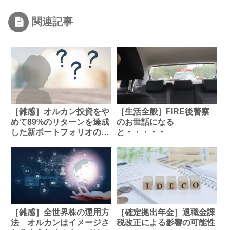
関連記事
［雑感］オルカン投資をや
［生活全般］FIRE後警察
めて89%のリターンを達成
のお世話になる
した新ポートフォリオの全
と・・・・・
貌 長期的視点での投資戦
略
［雑感］全世界株の運用方
［確定拠出年金］退職金課
法 オルカンはイメージさ
税改正による影響の可能性