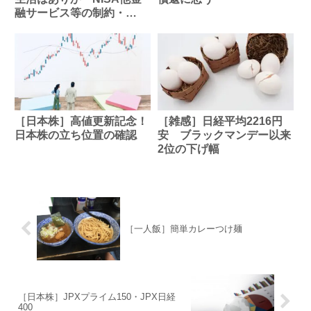
融サービス等の制約・
iDeCoはOK
［日本株］高値更新記念！
［雑感］日経平均2216円
日本株の立ち位置の確認
安 ブラックマンデー以来
2位の下げ幅
［一人飯］簡単カレーつけ麺
［日本株］JPXプライム150・JPX日経
400