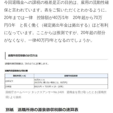
今回退職金への課税の格差是正の目的は、雇用の流動性確
保と言われています。表をご覧いただくとわかるように、
20年までは一律 控除額が40万/1年 20年超から70万
円/1年 と長く働く（確定拠出年金は拠出する）ほど有利
になっています。ここからは推測ですが、20年超の部分
がなくなり、一律40万円/年となるのでしょうか。
国税庁ホームページ タックスアンサーNo.1420 退職金を受け取ったとき(退職所
得) より抜粋