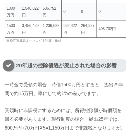
1000
1,540,822
506,752
0
0
0
万円
円
円
1500
3,456,439
1,236,622
932,422
264,337
405,702円
万円
円
円
円
円
国税庁速算表よりブログ主計算・作成
20年超の控除優遇が廃止された場合の影響
一時金で受領の場合、時価1500万円とすると 拠出25年
間で約15万円、率にして約1%の差がでます。
受領時に非課税にするためには、所得控除額が時価額を上
回る必要があります。現行制度の場合、拠出25年では、
800万円+70万円✗5=1,150万円まで非課税となりますが、