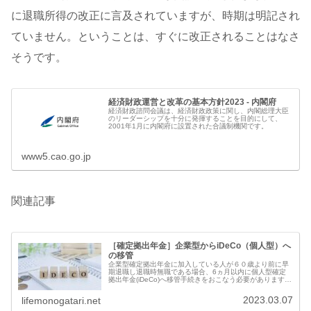
に退職所得の改正に言及されていますが、時期は明記され
ていません。ということは、すぐに改正されることはなさ
そうです。
経済財政運営と改革の基本方針2023 - 内閣府
経済財政諮問会議は、経済財政政策に関し、内閣総理大臣
のリーダーシップを十分に発揮することを目的にして、
2001年1月に内閣府に設置された合議制機関です。
www5.cao.go.jp
関連記事
［確定拠出年金］企業型からiDeCo（個人型）へ
の移管
企業型確定拠出年金に加入している人が６０歳より前に早
期退職し退職時無職である場合、6ヵ月以内に個人型確定
拠出年金(iDeCo)へ移管手続きをおこなう必要があります。
会社では手続きしてくれませんので、自分でおこなう必要
があります。放置の損失は...
2023.03.07
lifemonogatari.net