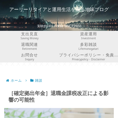
アーリーリタイアと運用生活を綴る地味ブログ
実験的FIREの実録 SINCE2022
支出見直
資産運用
Saving Money
Investment
退職関連
多彩雑談
Retirement
Lifemonogatari
お問合せ
プライバシーポリシー・免責事項
Inquiry
Privacypolicy・Disclaimer
ホーム
雑談
［確定拠出年金］退職金課税改正による影
響の可能性