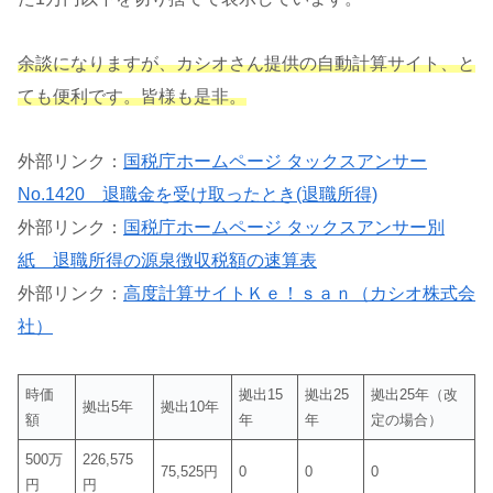
余談になりますが、カシオさん提供の自動計算サイト、と
ても便利です。皆様も是非。
外部リンク：
国税庁ホームページ タックスアンサー
No.1420 退職金を受け取ったとき(退職所得)
外部リンク：
国税庁ホームページ タックスアンサー別
紙 退職所得の源泉徴収税額の速算表
外部リンク：
高度計算サイトＫｅ！ｓａｎ（カシオ株式会
社）
時価
拠出15
拠出25
拠出25年（改
拠出5年
拠出10年
額
年
年
定の場合）
500万
226,575
75,525円
0
0
0
円
円