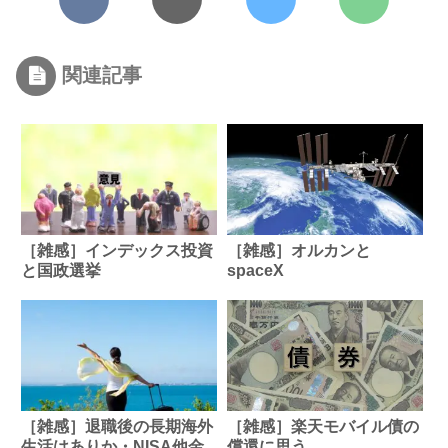
関連記事
［雑感］インデックス投資
［雑感］オルカンと
と国政選挙
spaceX
［雑感］退職後の長期海外
［雑感］楽天モバイル債の
生活はありか・NISA他金
償還に思う