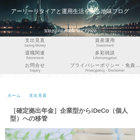
アーリーリタイアと運用生活を綴る地味ブログ
実験的FIREの実録 SINCE2022
支出見直
資産運用
Saving Money
Investment
退職関連
多彩雑談
Retirement
Lifemonogatari
お問合せ
プライバシーポリシー・免責事項
Inquiry
Privacypolicy・Disclaimer
ホーム
支出見直
［確定拠出年金］企業型からiDeCo（個人
型）への移管