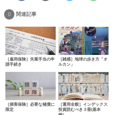
関連記事
［雇用保険］失業手当の申
［雑感］地球の歩き方「オ
請手続き
ルカン」
［損害保険］必要な補償に
［運用全般］インデックス
限定
投資読むべき３冊(基本
編）