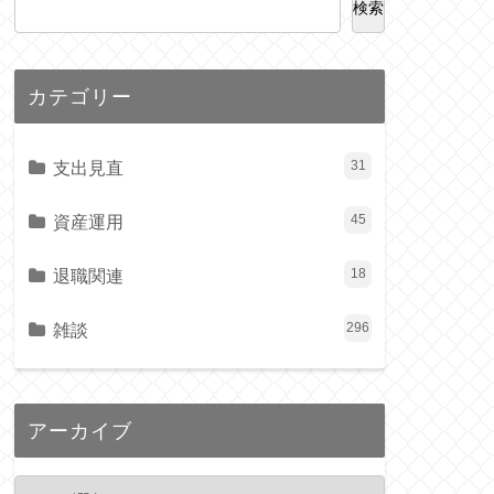
検索
カテゴリー
支出見直
31
資産運用
45
退職関連
18
雑談
296
アーカイブ