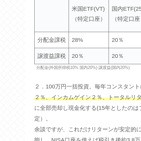
米国ETF(VT)
国内ETF(25
（特定口座）
（特定口座
分配金課税
28%
20％
譲渡益課税
20％
20％
分配金(外国所得税10% 国内20%) 譲渡益(国内20%)
２．100万円一括投資。毎年コンスタン
２％、インカムゲイン２％、トータルリタ
に全部売却し現金化する(15年としたの
定）。
余談ですが、これだけリターンが安定的に
能し、NISA口座を使えば税引き後約3.8万