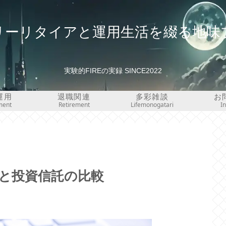
リーリタイアと運用生活を綴る地味
実験的FIREの実録 SINCE2022
運用
退職関連
多彩雑談
お
ment
Retirement
Lifemonogatari
I
Fと投資信託の比較