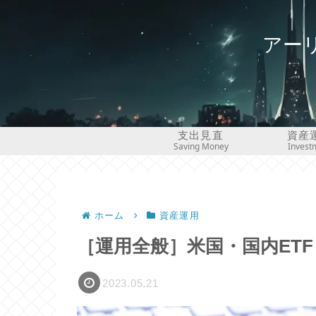
アー
支出見直
資産
Saving Money
Invest
ホーム
資産運用
［運用全般］米国・国内ET
2023.05.21