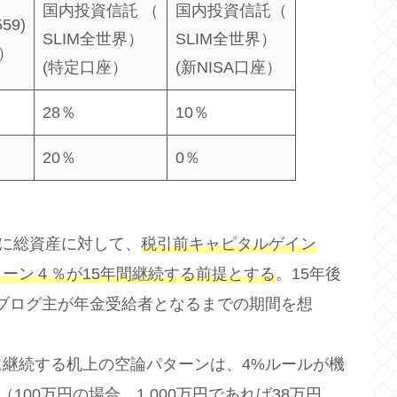
国内投資信託 （
国内投資信託（
59)
SLIM全世界）
SLIM全世界）
）
(特定口座）
(新NISA口座）
28％
10％
20％
0％
トに総資産に対して、
税引前キャピタルゲイン
ーン４％が15年間継続する前提とする
。15年後
はブログ主が年金受給者となるまでの期間を想
継続する机上の空論パターンは、4%ルールが機
（100万円の場合。1,000万円であれば38万円