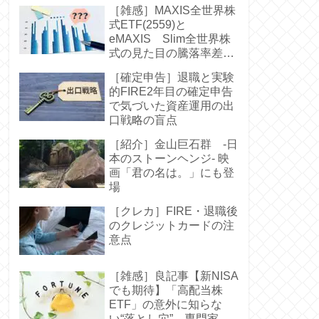
［雑感］MAXIS全世界株
式ETF(2559)と
eMAXIS Slim全世界株
式の見た目の騰落率差に
驚く-中身は同じなのに
［確定申告］退職と実験
的FIRE2年目の確定申告
で気づいた資産運用の出
口戦略の盲点
［紹介］金山巨石群 -日
本のストーンヘンジ- 映
画「君の名は。」にも登
場
［クレカ］FIRE・退職後
のクレジットカードの注
意点
［雑感］良記事【新NISA
でも期待】「高配当株
ETF」の意外に知らな
い“落とし穴” 専門家お