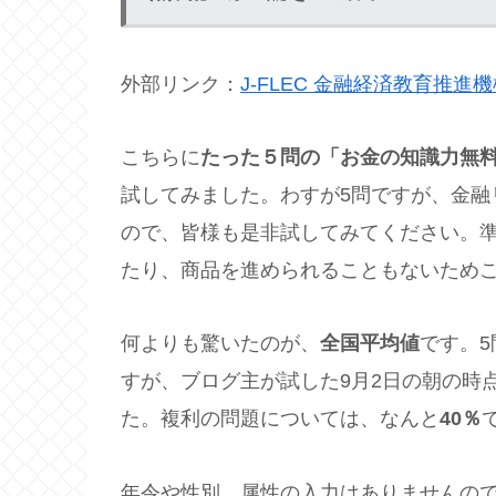
外部リンク：
J-FLEC 金融経済教育推進
こちらに
たった５問の「お金の知識力無
試してみました。わすが5問ですが、金融
ので、皆様も是非試してみてください。
たり、商品を進められることもないためこ
何よりも驚いたのが、
全国平均値
です。
すが、ブログ主が試した9月2日の朝の時
た。複利の問題については、なんと
40％
年令や性別、属性の入力はありませんの