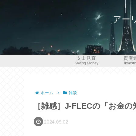
アー
支出見直
資産
Saving Money
Invest
ホーム
雑談
［雑感］J-FLECの「お金
2024.09.02