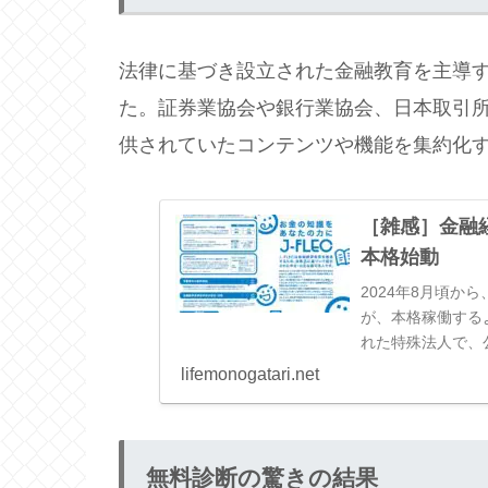
法律に基づき設立された金融教育を主導
た。証券業協会や銀行業協会、日本取引
供されていたコンテンツや機能を集約化
［雑感］金融経
本格始動
2024年8月頃
が、本格稼働するよ
れた特殊法人で、
うようです。外部リ
lifemonogatari.net
無料診断の驚きの結果