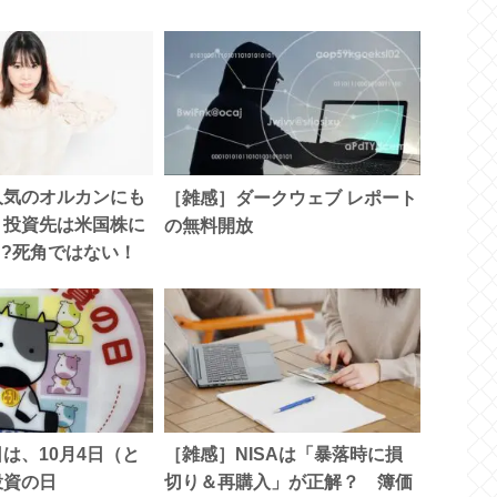
人気のオルカンにも
［雑感］ダークウェブ レポート
 投資先は米国株に
の無料開放
??死角ではない！
は、10月4日（と
［雑感］NISAは「暴落時に損
投資の日
切り＆再購入」が正解？ 簿価