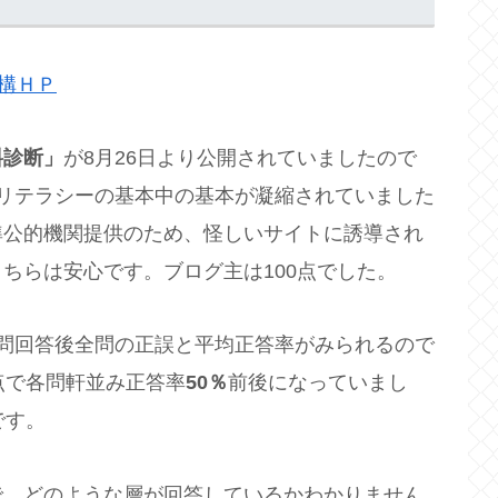
機構ＨＰ
料診断」
が8月26日より公開されていましたので
リテラシーの基本中の基本が凝縮されていました
準公的機関提供のため、怪しいサイトに誘導され
ちらは安心です。ブログ主は100点でした。
5問回答後全問の正誤と平均正答率がみられるので
点で各問軒並み正答率
50％
前後になっていまし
です。
で、どのような層が回答しているかわかりません