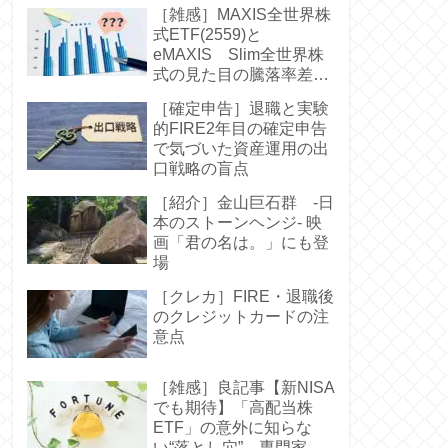
［雑感］MAXIS全世界株
式ETF(2559)と
eMAXIS Slim全世界株
式の見た目の騰落率差に
驚く-中身は同じなのに
［確定申告］退職と実験
的FIRE2年目の確定申告
で気づいた資産運用の出
口戦略の盲点
［紹介］金山巨石群 -日
本のストーンヘンジ- 映
画「君の名は。」にも登
場
［クレカ］FIRE・退職後
のクレジットカードの注
意点
［雑感］良記事【新NISA
でも期待】「高配当株
ETF」の意外に知らな
い“落とし穴” 専門家お