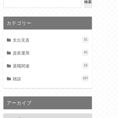
検索
カテゴリー
支出見直
31
資産運用
45
退職関連
18
雑談
297
アーカイブ