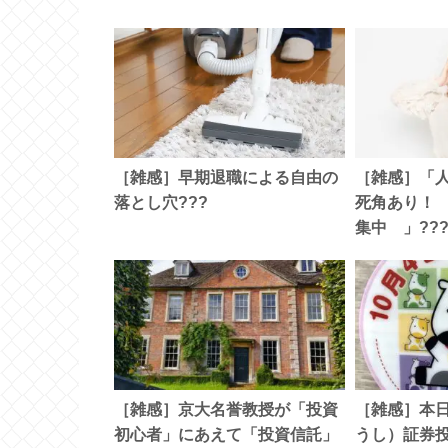
［雑感］早期退職による自由の
［雑感］「
落とし穴???
死角あり！
集中 」??
［雑感］京大名誉教授が「投資
［雑感］本日
初心者」にあえて「投資信託」
うし）証券