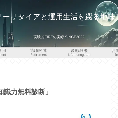
リーリタイアと運用生活を綴る地味
実験的FIREの実録 SINCE2022
運用
退職関連
多彩雑談
お
ment
Retirement
Lifemonogatari
I
の知識力無料診断」