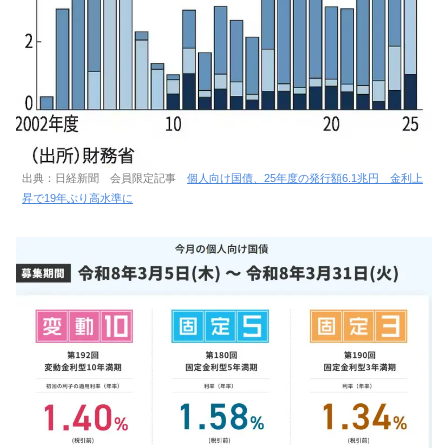
出典：日経新聞 会員限定記事
個人向け国債、25年度の発行額6.1兆円 金利上
昇で19年ぶり高水準に