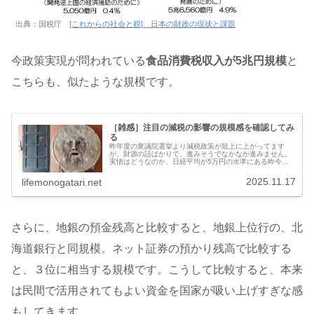
出典：国税庁
[これからの社会と税] 日本の財政の現状と課題
今政策実現が問われている
食品消費税収入が5兆円規模
と
こちらも、似たような規模です。
［雑感］注目の減税の影響の規模感を確認してみ
る
昨年度の衆議院選挙より減税政策が俎上に上がってます
が、財源の話ばかりで、進みそうでなかなか進みません。
実情はどうなのか、日経平均が5万円の水準にある昨今、
公的機関で運用している運用収益と、各種減税を実施した
場合の減税額を客観的に比較してみま...
2025.11.17
lifemonogatari.net
さらに、地銀の預金残高と比較すると、地銀上位行の、北
海道銀行と同規模。ネット証券の預かり残高で比較する
と、３位に相当する規模です。こうして比較すると、本来
は民間で活用されてもよい資金を国家が吸い上げすぎな感
もしてきます。