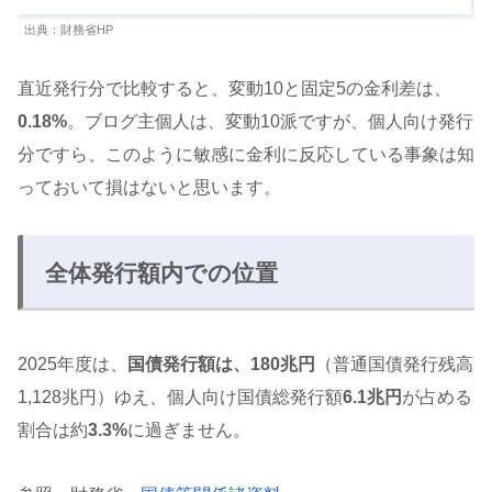
出典：財務省HP
直近発行分で比較すると、変動10と固定5の金利差は、
0.18%
。ブログ主個人は、変動10派ですが、個人向け発行
分ですら、このように敏感に金利に反応している事象は知
っておいて損はないと思います。
全体発行額内での位置
2025年度は、
国債発行額は、180兆円
（普通国債発行残高
1,128兆円）ゆえ、個人向け国債総発行額
6.1兆円
が占める
割合は約
3.3%
に過ぎません。