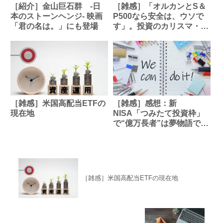
［紹介］金山巨石群 -日
［雑感］「オルカンとS＆
本のストーンヘンジ- 映画
P500なら安全は、ウソで
「君の名は。」にも登場
す」。投資のカリスマ・中
野晴啓が語る、新NISA時
代に知るべき“投資の本質”
［雑感］米国高配当ETFの
［雑感］感想：新
現在地
NISA「つみたて投資枠」
で“億万長者”は夢物語では
ない 「コスパ」「リス
パ」「タイパ」を最大化で
きるインデックスファンド
への長期投資
［雑感］米国高配当ETFの現在地