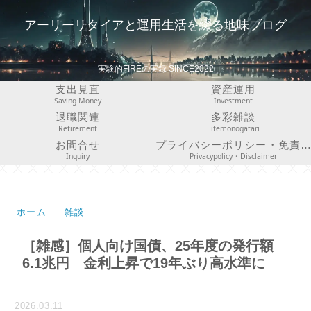
アーリーリタイアと運用生活を綴る地味ブログ
実験的FIREの実録 SINCE2022
支出見直
資産運用
Saving Money
Investment
退職関連
多彩雑談
Retirement
Lifemonogatari
お問合せ
プライバシーポリシー・免責事項
Inquiry
Privacypolicy・Disclaimer
ホーム
雑談
［雑感］個人向け国債、25年度の発行額
6.1兆円 金利上昇で19年ぶり高水準に
2026.03.11