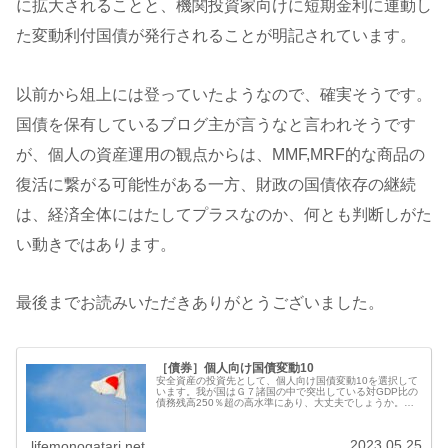
に拡大されることと、機関投資家向けに短期金利に連動し
た変動利付国債が発行されることが明記されています。
以前から俎上には登っていたようなので、確実そうです。
国債を保有しているブログ主が言うなと言われそうです
が、個人の資産運用の観点からは、MMF,MRF的な商品の
復活に繋がる可能性がある一方、財政の国債依存の継続
は、経済全体にはたしてプラスなのか、何とも判断しがた
い動きではあります。
最後までお読みいただきありがとうございました。
［債券］個人向け国債変動10
安全資産の投資先として、個人向け国債変動10を選択して
います。我が国はＧ７諸国の中で突出している対GDP比の
債務残高250％超の高水準にあり、大丈夫でしょうか。個
人向け国債変動10の利点銀行の定期預金と異なり、無制限
の政府保証があり、かつ、...
2023.05.25
lifemonogatari.net