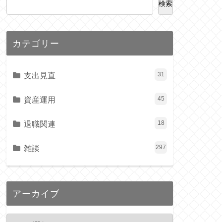
検索
カテゴリー
支出見直
31
資産運用
45
退職関連
18
雑談
297
アーカイブ