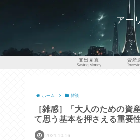
アー
支出見直
資産
Saving Money
Invest
ホーム
雑談
［雑感］「大人のための資
て思う基本を押さえる重要
2024.10.16