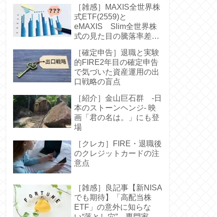
［雑感］MAXIS全世界株
式ETF(2559)と
eMAXIS Slim全世界株
式の見た目の騰落率差に
驚く-中身は同じなのに
［確定申告］退職と実験
的FIRE2年目の確定申告
で気づいた資産運用の出
口戦略の盲点
［紹介］金山巨石群 -日
本のストーンヘンジ- 映
画「君の名は。」にも登
場
［クレカ］FIRE・退職後
のクレジットカードの注
意点
［雑感］良記事【新NISA
でも期待】「高配当株
ETF」の意外に知らな
い“落とし穴” 専門家お