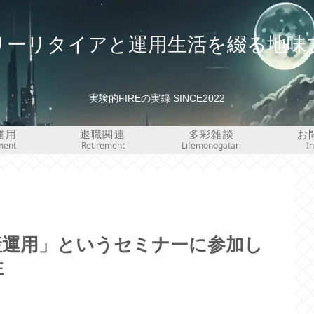
リーリタイアと運用生活を綴る地味
実験的FIREの実録 SINCE2022
運用
退職関連
多彩雑談
お
ment
Retirement
Lifemonogatari
I
産運用」というセミナーに参加し
性