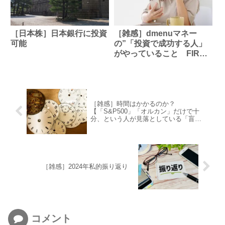
［日本株］日本銀行に投資
［雑感］dmenuマネー
可能
の”「投資で成功する人」
がやっていること FIRE
を達成するコツ” を読ん
で
［雑感］時間はかかるのか？
【「S&P500」「オルカン」だけで十
分、という人が見落としている「盲
点」】ついて考える
［雑感］2024年私的振り返り
コメント