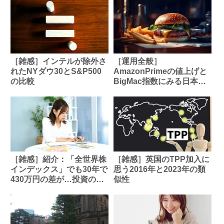
［雑感］インテルが除外さ
［運用全般］
れたNYダウ30とS&P500
AmazonPrimeの値上げと
の比較
BigMac指数にみる日本の
立ち位置
［雑感］紹介：「全世界株
［雑感］英国のTPP加入に
インデックス」でも30年で
思う2016年と2023年の類
430万円の差が…投資のプ
似性
ロが明かす買ってはいけな
い投資信託