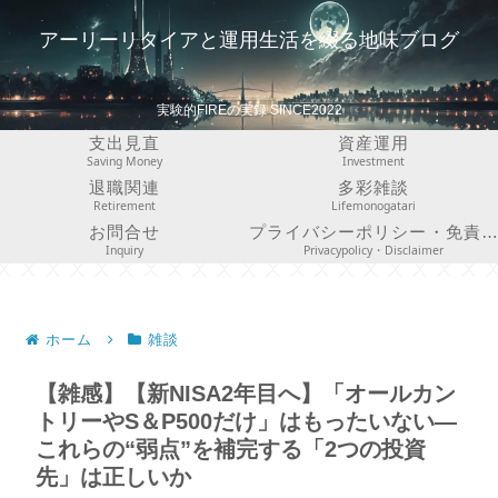
アーリーリタイアと運用生活を綴る地味ブログ
実験的FIREの実録 SINCE2022
支出見直
資産運用
Saving Money
Investment
退職関連
多彩雑談
Retirement
Lifemonogatari
お問合せ
プライバシーポリシー・免責事項
Inquiry
Privacypolicy・Disclaimer
ホーム
雑談
【雑感】【新NISA2年目へ】「オールカン
トリーやS＆P500だけ」はもったいない―
これらの“弱点”を補完する「2つの投資
先」は正しいか