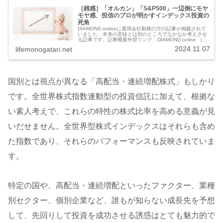
［雑感］「オルカン」「S&P500」一辺倒にモヤ
モヤ感、投信のプロが明かすインデックス投資の
死角
DIAMOND onlineに運用会社勤務の方の記事が掲載されて
いました。本来の意味とは別のところでなかなか考えさせ
る記事です。記事概要外部リンク：DIAMOND online ［雑
感］「オルカン」「S&P500」一辺倒にモヤモヤ感、投信
2024.11.07
lifemonogatari.net
の...
国別とは視点が異なる「高配当・連続増配株式」もしかり
です。全世界株式指数連動型の投資信託に加えて、根拠な
い素人考えで、これらの特性の株式比率を高める意義が見
いだせません。全世界型株式インデックスはそれらも含め
た指数であり、それらのパフォーマンスも反映されていま
す。
特定の国や、高配当・連続増配といったファクター、業種
別セクター、個別企業など、誰もが知らない成長先を予想
して、先回りして投資を成功させる誘惑はとても魅力的で