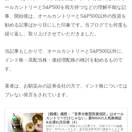
ールカントリーとS&P500を両方持つなどの理解不能な記
事、開始後は、オールカントリーとS&P500以外の投資を
勧める記事ばかり目にした印象です。当ブログでも何度も
繰り返し、取り上げさせていただきました。
当記事もしかりで、オールカントリーとS&P500以外に、
インド株・高配当株・連続増配株の検討を勧めるもので
す。
著者は、お馴染みの証券会社の方で、インド株については
ブレない発言をされています。
［雑感］感想：「世界分散型投資信託」はオール
カントリーだけじゃない」新NISAの人気株検証
&出遅れ注目株（4）
日経オンラインに掲載された記事です。日経マネーの編集
部が、FPのカンさんや、楽天経済研究所の篠田さんなど著