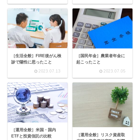
NISAで使える｢リアル資産
配分｣全公開
［生活全般］FIRE後がん検
［国民年金］農業者年金に
診で陽性に思ったこと
起こったこと
2023.07.13
2023.07.05
［運用全般］米国・国内
［運用全般］リスク資産取
ETFと投資信託の比較