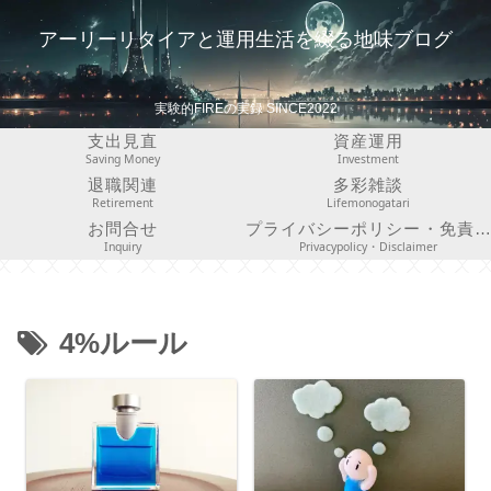
アーリーリタイアと運用生活を綴る地味ブログ
実験的FIREの実録 SINCE2022
支出見直
資産運用
Saving Money
Investment
退職関連
多彩雑談
Retirement
Lifemonogatari
お問合せ
プライバシーポリシー・免責事項
Inquiry
Privacypolicy・Disclaimer
4%ルール