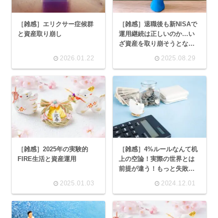
［雑感］エリクサー症候群
［雑感］退職後も新NISAで
と資産取り崩し
運用継続は正しいのか…い
ざ資産を取り崩そうとなっ
た時に気を付けるべき｢制度
2026.01.22
2025.08.29
の落とし穴｣
［雑感］2025年の実験的
［雑感］4%ルールなんて机
FIRE生活と資産運用
上の空論！実際の世界とは
前提が違う！もっと失敗す
る確率は高い！
2025.01.03
2024.12.01