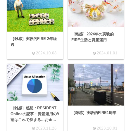
［雑感］2024年の実験的
［雑感］実験的FIRE 2年経
FIRE生活と資産運用
過
2024.10.08
2024.01.01
［雑感］感想：RESIDENT
［雑感］実験的FIRE1周年
Onlineの記事・資産運用の9
割はこれで決まる…お金の
専門家が実践するiDeCoと新
2023.11.26
2023.10.01