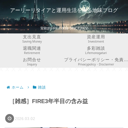
アーリーリタイアと運用生活を綴る地味ブログ
実験的FIREの実録 SINCE2022
支出見直
資産運用
Saving Money
Investment
退職関連
多彩雑談
Retirement
Lifemonogatari
お問合せ
プライバシーポリシー・免責事項
Inquiry
Privacypolicy・Disclaimer
ホーム
雑談
［雑感］FIRE3年半目の含み益
2026.03.02