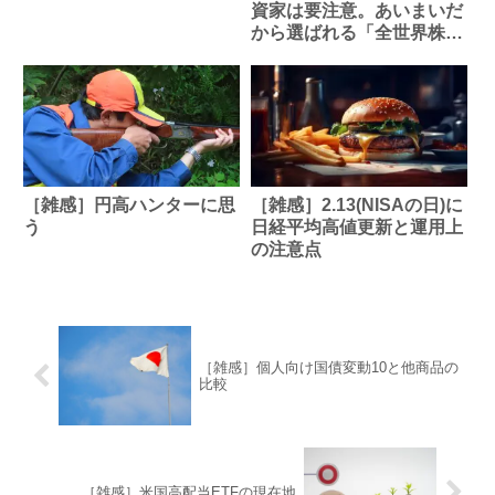
資家は要注意。あいまいだ
から選ばれる「全世界株
式」のワナ
［雑感］円高ハンターに思
［雑感］2.13(NISAの日)に
う
日経平均高値更新と運用上
の注意点
［雑感］個人向け国債変動10と他商品の
比較
［雑感］米国高配当ETFの現在地