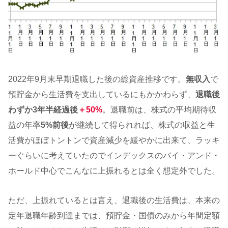
2022年9月末早期退職した後の総資産推移です。
無収入
で
預貯金から生活費を支出しているにもかかわらず、
退職後
わずか3年半経過後
＋50%
。退職前は、株式の平均期待収
益の年率
5%前後
が継続して得られれば、株式の収益と生
活費がほぼトントンで資産減少を緩やかに出来て、ラッキ
ーぐらいに考えていたのでインデックスのバイ・アンド・
ホールド中心でこんなに上振れるとは全く想定外でした。
ただ、上振れているとは言え、退職後の生活費は、本来の
定年退職年齢到達までは、預貯金・国債のみから年間定額