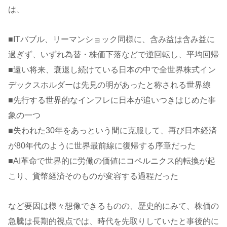
は、
■ITバブル、リーマンショック同様に、含み益は含み益に
過ぎず、いずれ為替・株価下落などで逆回転し、平均回帰
■遠い将来、衰退し続けている日本の中で全世界株式イン
デックスホルダーは先見の明があったと称される世界線
■先行する世界的なインフレに日本が追いつきはじめた事
象の一つ
■失われた30年をあっという間に克服して、再び日本経済
が80年代のように世界最前線に復帰する序章だった
■AI革命で世界的に労働の価値にコペルニクス的転換が起
こり、貨幣経済そのものが変容する過程だった
など要因は様々想像できるものの、歴史的にみて、株価の
急騰は長期的視点では、時代を先取りしていたと事後的に