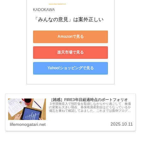
KADOKAWA
「みんなの意見」は案外正しい
Amazonで見る
楽天市場で見る
Yahoo!ショッピングで見る
［雑感］FIRE3年目経過時点のポートフォリオ
３年間無収入で預貯金を取崩しながらやり過ごして、株価
の変動も大きい現在、各保有資産割合はどうなっているか
備忘を兼ねて確認してみました。これまでは面倒ブログ主
の場合は、個別株式含めて株式資産全体で、だいたい全世
界株式インデックスに等しい割合で...
2025.10.11
lifemonogatari.net