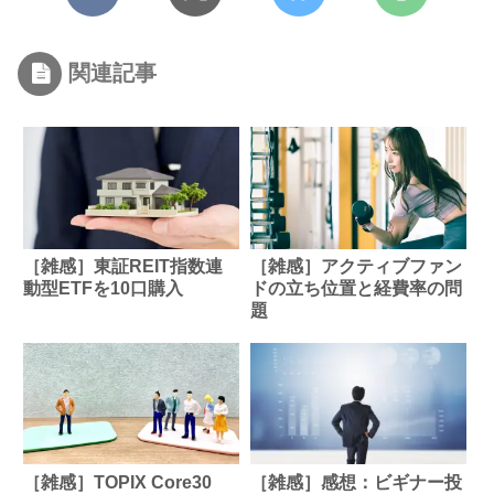
関連記事
［雑感］東証REIT指数連
［雑感］アクティブファン
動型ETFを10口購入
ドの立ち位置と経費率の問
題
［雑感］TOPIX Core30
［雑感］感想：ビギナー投