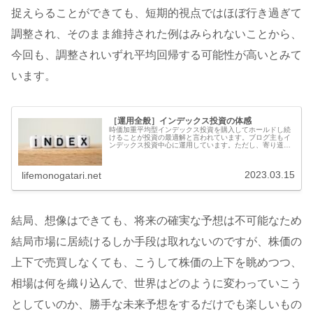
捉えらることができても、短期的視点ではほぼ行き過ぎて
調整され、そのまま維持された例はみられないことから、
今回も、調整されいずれ平均回帰する可能性が高いとみて
います。
［運用全般］インデックス投資の体感
時価加重平均型インデックス投資を購入してホールドし続
けることが投資の最適解と言われています。ブログ主もイ
ンデックス投資中心に運用しています。ただし、寄り道し
た頃の個別株式もそのまま運用は継続しています。今回は
インデックス投資が最適解だと感覚...
2023.03.15
lifemonogatari.net
結局、想像はできても、将来の確実な予想は不可能なため
結局市場に居続けるしか手段は取れないのですが、株価の
上下で売買しなくても、こうして株価の上下を眺めつつ、
相場は何を織り込んで、世界はどのように変わっていこう
としていのか、勝手な未来予想をするだけでも楽しいもの