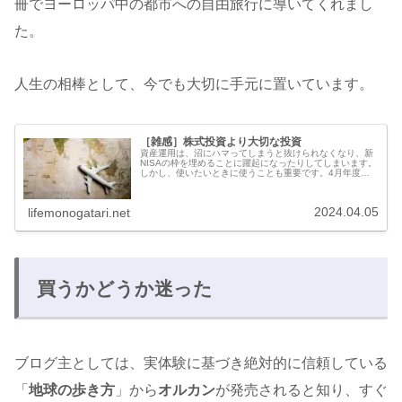
冊でヨーロッパ中の都市への自由旅行に導いてくれまし
た。
人生の相棒として、今でも大切に手元に置いています。
［雑感］株式投資より大切な投資
資産運用は、沼にハマってしまうと抜けられなくなり、新
NISAの枠を埋めることに躍起になったりしてしまいます。
しかし、使いたいときに使うことも重要です。4月年度が
変わり、ニュースで入社式の様子を見ているとふと思いま
した。その時にしかできないこ...
2024.04.05
lifemonogatari.net
買うかどうか迷った
ブログ主としては、実体験に基づき絶対的に信頼している
「
地球の歩き方
」から
オルカン
が発売されると知り、すぐ