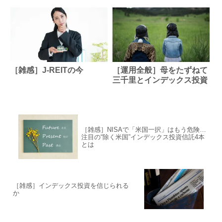
国株式型が強かったのか
に待ち受けるもの
［雑感］J-REITの今
［運用全般］母をたずねて
三千里とインデックス投資
［雑感］NISAで「米国一択」はもう危険…
注目の“除く米国”インデックス投資信託4本
とは
［雑感］インデックス投資を信じられる
か