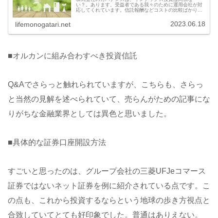
い？。あります。受益者である我々のために運用会社が対
応してくれています。信託報酬などコストの比較ばかりに
目が向きがちですが、社会の成長と投資リターン向上のた
めには、運用会社の対応内容や姿勢にも...
2023.06.18
lifemonogatari.net
■オルカンに組み合わすべき投資信託
Q&Aでさらっと触れられていますが、こちらも、さらっ
と当然の見解を述べられていて、売らんがための記事にな
りがちな金融業界としては異色と思いました。
■具体的な証券口座開設方法
すごいと思ったのは、グループ会社の三菱UFJeコマース
証券ではないネット証券を例に紹介されている点です。こ
の点も、これから投資するならという地球の歩き方視点と
合致していてとても好印象でした。普通はありえない。