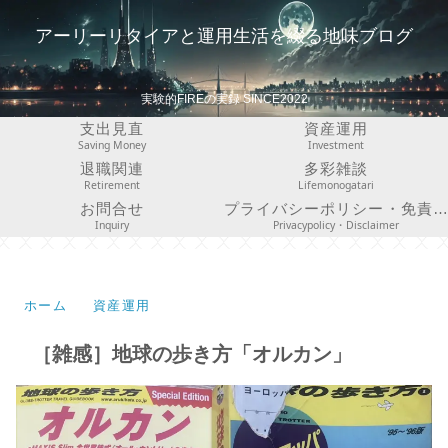
アーリーリタイアと運用生活を綴る地味ブログ
実験的FIREの実録 SINCE2022
支出見直
資産運用
Saving Money
Investment
退職関連
多彩雑談
Retirement
Lifemonogatari
お問合せ
プライバシーポリシー・免責事項
Inquiry
Privacypolicy・Disclaimer
ホーム
資産運用
［雑感］地球の歩き方「オルカン」