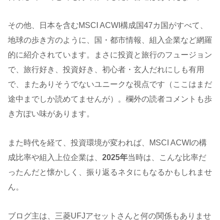
その他、日本を含むMSCI ACWI構成国47カ国がすべて、
地球の歩き方のように、国・都市情報、組入企業など網羅
的に紹介されています。まさに投資と旅行のフュージョン
で、旅行好き、投資好き、初心者・玄人だれにしも有用
で、またありそうでないユニークな視点です（ここはまだ
途中までしか読めてませんが）。欄外の読者コメントも歩
き方ぽい味があります。
また時代を経て、投資環境が変われば、MSCI ACWIの構
成比率や組入上位企業は、
2025年
当時は、こんな比率だ
ったんだと懐かしく、振り返るネタにもなるかもしれませ
ん。
ブログ主は、三菱UFJアセットさんと何の関係もありませ