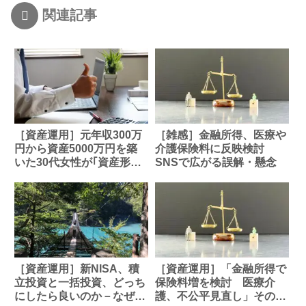
関連記事
［資産運用］元年収300万
［雑感］金融所得、医療や
円から資産5000万円を築
介護保険料に反映検討
いた30代女性が｢資産形成
SNSで広がる誤解・懸念
期はこれ一択｣という投資
先
［資産運用］新NISA、積
［資産運用］「金融所得で
立投資と一括投資、どっち
保険料増を検討 医療介
にしたら良いのか－なぜ米
護、不公平見直し」その先