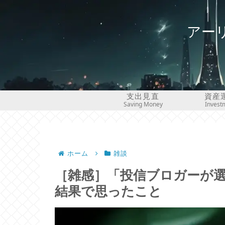
アー
支出見直
資産
Saving Money
Invest
ホーム
雑談
［雑感］「投信ブロガーが選ぶ！ Fu
結果で思ったこと