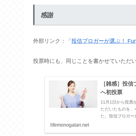
感謝
外部リンク：「
投信ブロガーが選ぶ！ Fund of
投票時にも、同じことを書かせていただ
［雑感］投信ブロガ
へ初投票
11月1日から投
ただいたものを、
た。投信ブロガーが選ぶ
ブロガーが選ぶ！ Fu
lifemonogatari.net