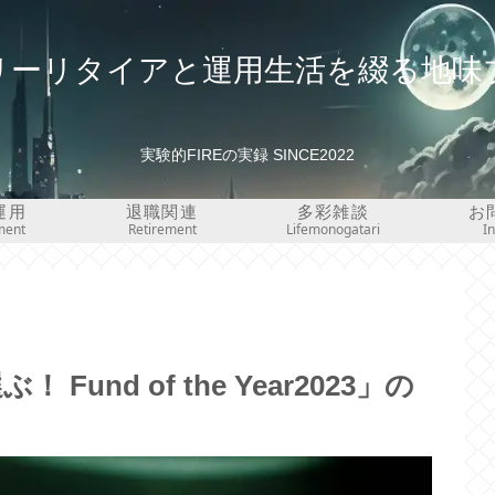
リーリタイアと運用生活を綴る地味
実験的FIREの実録 SINCE2022
運用
退職関連
多彩雑談
お
ment
Retirement
Lifemonogatari
I
nd of the Year2023」の