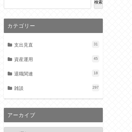
検索
カテゴリー
支出見直
31
資産運用
45
退職関連
18
雑談
297
アーカイブ