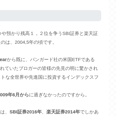
今や預かり残高１，２位を争うSBI証券と楽天証
は、2004,5年の頃です。
ear
から既に、バンガード社の米国ETFである
画されていたブロガーの皆様の先見の明に驚かされ
ストな全世界や先進国に投資するインデックスフ
09年6月から
に過ぎなかったのですから。
のは、
SBI証券2016年
、
楽天証券2014年
でしかあ