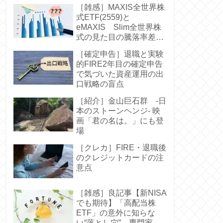
［雑感］MAXIS全世界株
式ETF(2559)と
eMAXIS Slim全世界株
式の見た目の騰落率差に
驚く-中身は同じなのに
［確定申告］退職と実験
的FIRE2年目の確定申告
で気づいた資産運用の出
口戦略の盲点
［紹介］金山巨石群 -日
本のストーンヘンジ- 映
画「君の名は。」にも登
場
［クレカ］FIRE・退職後
のクレジットカードの注
意点
［雑感］良記事【新NISA
でも期待】「高配当株
ETF」の意外に知らな
い“落とし穴” 専門家お