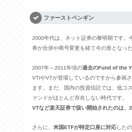
ファーストペンギン
2000年代は、ネット証券の黎明期です。
券が合併や商号変更を経て今の形となったの
2007年～2011年頃の
過去のFund of the Y
VTIやVTが登場しているのですから参
ます。まだ、国内の投資信託では、低コ
ァンドがほとんど存在しない時代です。
VTなど楽天証券で扱い開始されたのは、20
さらに、
米国ETFが特定口座に対応
した